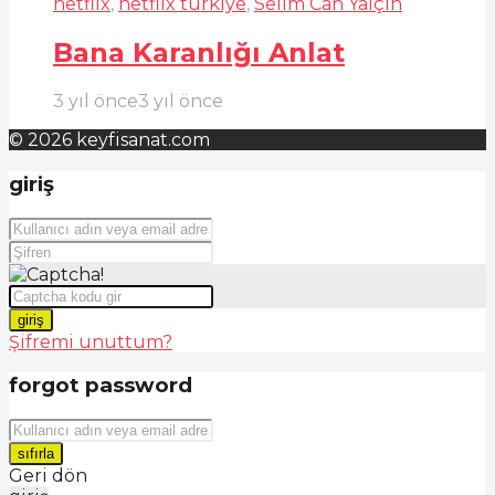
netflix
,
netflix türkiye
,
Selim Can Yalçın
Bana Karanlığı Anlat
3 yıl önce
3 yıl önce
© 2026 keyfisanat.com
giriş
giriş
Şifremi unuttum?
forgot password
sıfırla
Geri dön