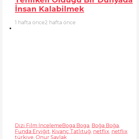
İnsan Kalabilmek
1 hafta önce
2 hafta önce
Dizi Film İnceleme
Boga Boga
,
Boğa Boğa
,
Funda Eryiğit
,
Kıvanç Tatlıtuğ
,
netflix
,
netflix
türkiye
,
Onur Saylak