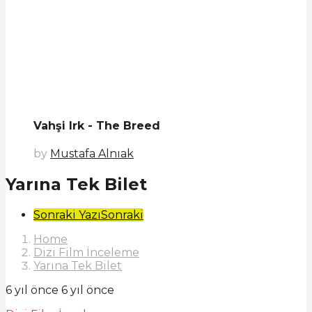
Vahşi Irk - The Breed
by
Mustafa Alnıak
Yarına Tek Bilet
Post
Sonraki Yazı
Sonraki
Pagination
Home
Dizi Film İnceleme
Yarına Tek Bilet
6 yıl önce
6 yıl önce