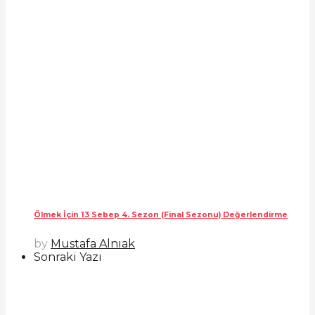
Ölmek İçin 13 Sebep 4. Sezon (Final Sezonu) Değerlendirme
by
Mustafa Alnıak
Sonraki Yazı