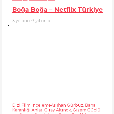
Boğa Boğa – Netflix Türkiye
3 yıl önce
3 yıl önce
Dizi Film İnceleme
Aslıhan Gürbüz
,
Bana
Karanlığı Anlat
,
Giray Altınok
,
Gizem Güçlü
,