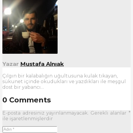
Yazar
Mustafa Alnıak
Çılgın bir kalabalığın uğultusuna kulak tıkayan,
sükunet içinde okudukları ve yazdıkları ile meşgul
dost bir yabancı…
0 Comments
E-posta adresiniz yayınlanmayacak.
Gerekli alanlar
*
ile işaretlenmişlerdir