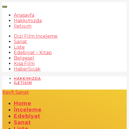
Anasayfa
Hakkımızda
İletişim
Dizi Film İnceleme
Sanat
Liste
Edebiyat – Kitap
Belgesel
Kısa Film
Haber
Sıcak
HAKKIMIZDA
İLETIŞIM
Keyfi Sanat
Home
İnceleme
Edebiyat
Sanat
Liste