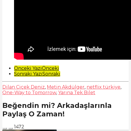
Post
Önceki Yazı
Önceki
Sonraki Yazı
Sonraki
Pagination
Dilan Çiçek Deniz
,
Metin Akdülger
,
netflix türkiye
,
One-Way to Tomorrow
,
Yarına Tek Bilet
Beğendin mi? Arkadaşlarınla
Paylaş O Zaman!
1472