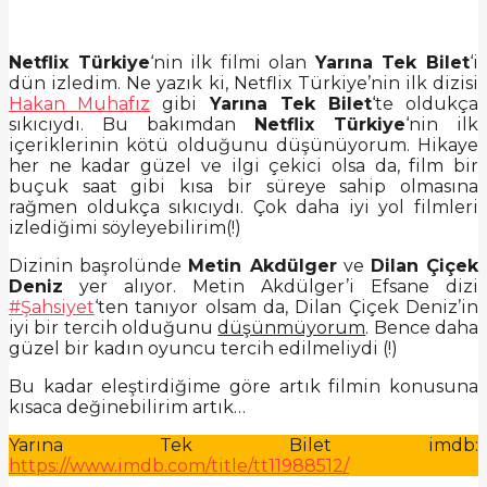
Netflix Türkiye
‘nin ilk filmi olan
Yarına Tek Bilet
‘i
dün izledim. Ne yazık ki, Netflix Türkiye’nin ilk dizisi
Hakan Muhafız
gibi
Yarına Tek Bilet
‘te oldukça
sıkıcıydı. Bu bakımdan
Netflix Türkiye
‘nin ilk
içeriklerinin kötü olduğunu düşünüyorum. Hikaye
her ne kadar güzel ve ilgi çekici olsa da, film bir
buçuk saat gibi kısa bir süreye sahip olmasına
rağmen oldukça sıkıcıydı. Çok daha iyi yol filmleri
izlediğimi söyleyebilirim(!)
Dizinin başrolünde
Metin Akdülger
ve
Dilan Çiçek
Deniz
yer alıyor. Metin Akdülger’i Efsane dizi
#Şahsiyet
‘ten tanıyor olsam da, Dilan Çiçek Deniz’in
iyi bir tercih olduğunu
düşünmüyorum
. Bence daha
güzel bir kadın oyuncu tercih edilmeliydi (!)
Bu kadar eleştirdiğime göre artık filmin konusuna
kısaca değinebilirim artık…
Yarına Tek Bilet imdb:
https://www.imdb.com/title/tt11988512/