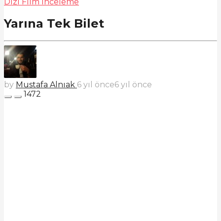
Dizi Film İnceleme
Yarına Tek Bilet
by
Mustafa Alnıak
6 yıl önce
6 yıl önce
1472