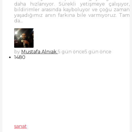
daha hızlanıyor. Sürekli yetişmeye çalışıyor,
bildirimler arasında kayboluyor ve çoğu zaman
yaşadığımız anın farkına bile varmıyoruz. Tam
da...
by
Mustafa Alnıak
5 gün önce
5 gün önce
1480
sanat