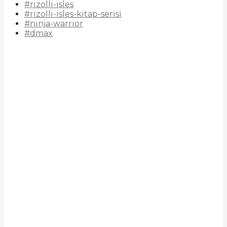
#rizolli-ısles
#rizolli-isles-kitap-serisi
#ninja-warrior
#dmax