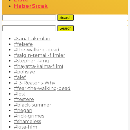
Haber
Sıcak
Search
Search
#sanat-akımları
#felsefe
#the-walking-dead
#salgin-temali-filmler
#stephen-king
#hayatta-kalma-filmi
#polisiye
#alef
#13-Reasons-Why
#fear-the-walking-dead
#lost
#testere
#black-summer
#negan
#rick-grimes
#shameless
#kisa-film