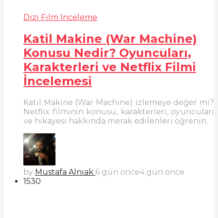
Dizi Film İnceleme
Katil Makine (War Machine)
Konusu Nedir? Oyuncuları,
Karakterleri ve Netflix Filmi
İncelemesi
Katil Makine (War Machine) izlemeye değer mi?
Netflix filminin konusu, karakterleri, oyuncuları
ve hikayesi hakkında merak edilenleri öğrenin.
by
Mustafa Alnıak
6 gün önce
4 gün önce
1530