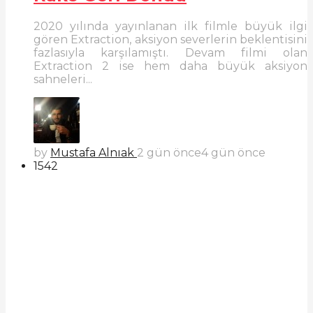
2020 yılında yayınlanan ilk filmle büyük ilgi
gören Extraction, aksiyon severlerin beklentisini
fazlasıyla karşılamıştı. Devam filmi olan
Extraction 2 ise hem daha büyük aksiyon
sahneleri...
by
Mustafa Alnıak
2 gün önce
4 gün önce
1542