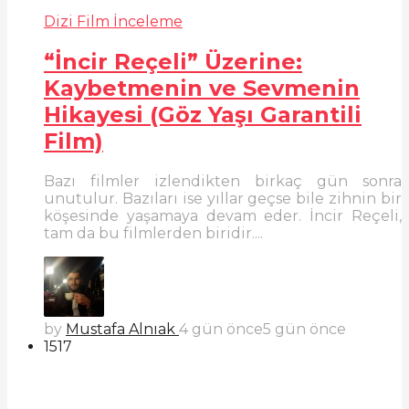
Dizi Film İnceleme
“İncir Reçeli” Üzerine:
Kaybetmenin ve Sevmenin
Hikayesi (Göz Yaşı Garantili
Film)
Bazı filmler izlendikten birkaç gün sonra
unutulur. Bazıları ise yıllar geçse bile zihnin bir
köşesinde yaşamaya devam eder. İncir Reçeli,
tam da bu filmlerden biridir....
by
Mustafa Alnıak
4 gün önce
5 gün önce
1517