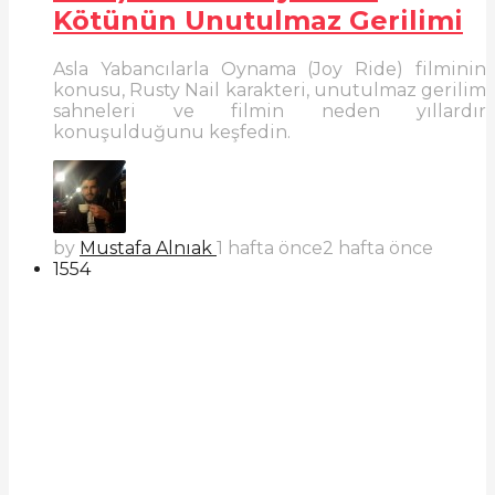
Kötünün Unutulmaz Gerilimi
Asla Yabancılarla Oynama (Joy Ride) filminin
konusu, Rusty Nail karakteri, unutulmaz gerilim
sahneleri ve filmin neden yıllardır
konuşulduğunu keşfedin.
by
Mustafa Alnıak
1 hafta önce
2 hafta önce
1554