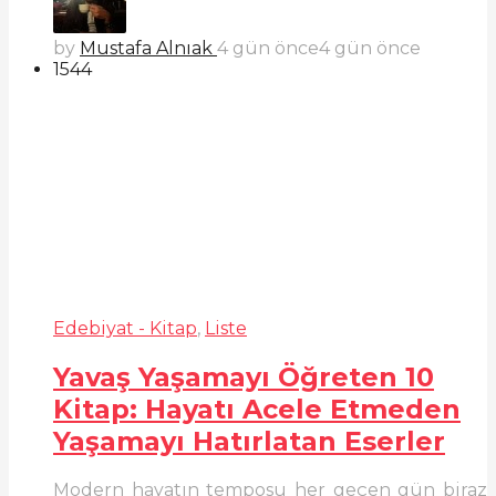
by
Mustafa Alnıak
4 gün önce
4 gün önce
1544
Edebiyat - Kitap
,
Liste
Yavaş Yaşamayı Öğreten 10
Kitap: Hayatı Acele Etmeden
Yaşamayı Hatırlatan Eserler
Modern hayatın temposu her geçen gün biraz