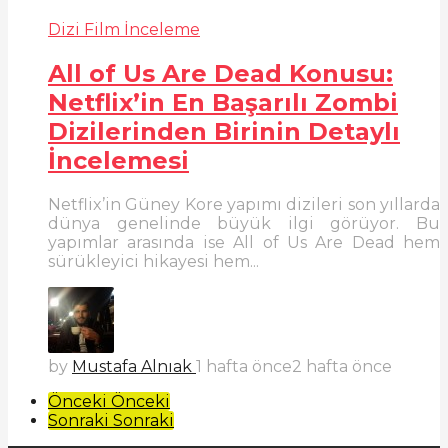
Dizi Film İnceleme
All of Us Are Dead Konusu:
Netflix’in En Başarılı Zombi
Dizilerinden Birinin Detaylı
İncelemesi
Netflix’in Güney Kore yapımı dizileri son yıllarda
dünya genelinde büyük ilgi görüyor. Bu
yapımlar arasında ise All of Us Are Dead hem
sürükleyici hikayesi hem...
by
Mustafa Alnıak
1 hafta önce
2 hafta önce
Önceki
Önceki
Sonraki
Sonraki