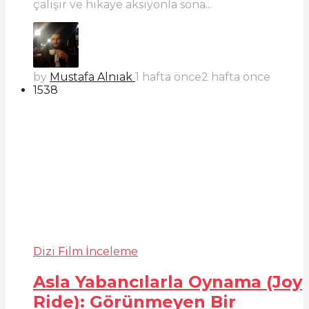
çalışır ve hikaye aksiyonla sona...
by
Mustafa Alnıak
1 hafta önce
2 hafta önce
1538
Dizi Film İnceleme
Asla Yabancılarla Oynama (Joy
Ride): Görünmeyen Bir