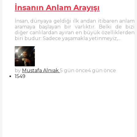
İnsanın Anlam Arayışı
İnsan, dünyaya geldiği ilk andan itibaren anlam
aramaya başlayan bir varlıktır. Belki de bizi
diğer canlılardan ayıran en büyük özelliklerden
biri budur: Sadece yaşamakla yetinmeyiz,...
by
Mustafa Alnıak
5 gün önce
4 gün önce
1549