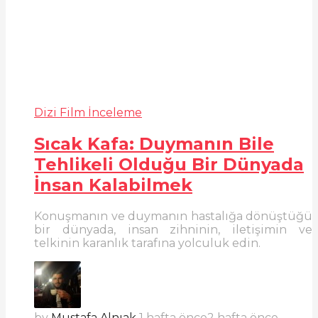
Dizi Film İnceleme
Sıcak Kafa: Duymanın Bile
Tehlikeli Olduğu Bir Dünyada
İnsan Kalabilmek
Konuşmanın ve duymanın hastalığa dönüştüğü
bir dünyada, insan zihninin, iletişimin ve
telkinin karanlık tarafına yolculuk edin.
by
Mustafa Alnıak
1 hafta önce
2 hafta önce