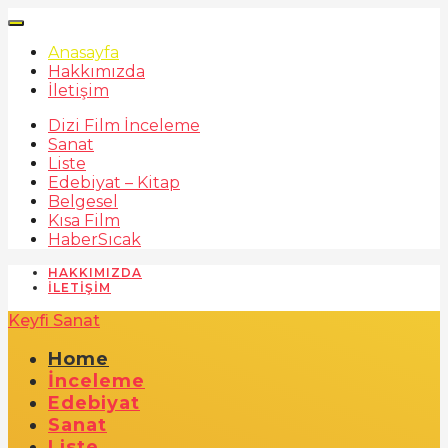
Anasayfa
Hakkımızda
İletişim
Dizi Film İnceleme
Sanat
Liste
Edebiyat – Kitap
Belgesel
Kısa Film
Haber
Sıcak
HAKKIMIZDA
İLETIŞIM
Keyfi Sanat
Home
İnceleme
Edebiyat
Sanat
Liste