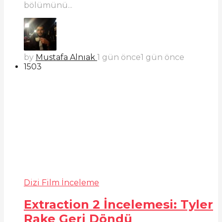
bölümünü...
by
Mustafa Alnıak
1 gün önce
1 gün önce
1503
Dizi Film İnceleme
Extraction 2 İncelemesi: Tyler
Rake Geri Döndü