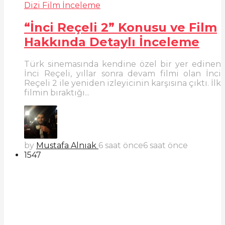
Dizi Film İnceleme
“İnci Reçeli 2” Konusu ve Film
Hakkında Detaylı İnceleme
Türk sinemasında kendine özel bir yer edinen
İnci Reçeli, yıllar sonra devam filmi olan İnci
Reçeli 2 ile yeniden izleyicinin karşısına çıktı. İlk
filmin bıraktığı...
by
Mustafa Alnıak
6 saat önce
6 saat önce
1547