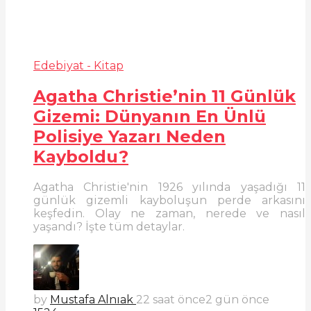
Edebiyat - Kitap
Agatha Christie’nin 11 Günlük
Gizemi: Dünyanın En Ünlü
Polisiye Yazarı Neden
Kayboldu?
Agatha Christie'nin 1926 yılında yaşadığı 11
günlük gizemli kayboluşun perde arkasını
keşfedin. Olay ne zaman, nerede ve nasıl
yaşandı? İşte tüm detaylar.
by
Mustafa Alnıak
22 saat önce
2 gün önce