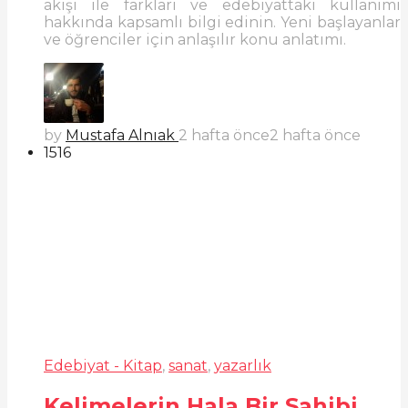
akışı ile farkları ve edebiyattaki kullanımı
hakkında kapsamlı bilgi edinin. Yeni başlayanlar
ve öğrenciler için anlaşılır konu anlatımı.
by
Mustafa Alnıak
2 hafta önce
2 hafta önce
1516
Edebiyat - Kitap
,
sanat
,
yazarlık
Kelimelerin Hala Bir Sahibi