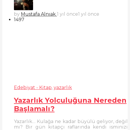
by
Mustafa Alnıak
1 yıl önce
1 yıl önce
1497
Edebiyat - Kitap
,
yazarlık
Yazarlık Yolculuğuna Nereden
Başlamalı?
Yazarlık… Kulağa ne kadar büyülü geliyor, değil
mi? Bir gün kitapçı raflarında kendi isminizi