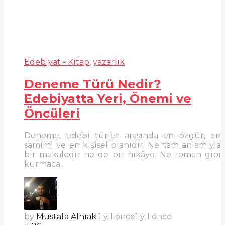
Edebiyat - Kitap
,
yazarlık
Deneme Türü Nedir?
Edebiyatta Yeri, Önemi ve
Öncüleri
Deneme, edebi türler arasında en özgür, en
samimi ve en kişisel olanıdır. Ne tam anlamıyla
bir makaledir ne de bir hikâye. Ne roman gibi
kurmaca...
by
Mustafa Alnıak
1 yıl önce
1 yıl önce