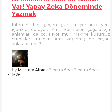
Var! Yapay Zeka Döneminde
Yazmak
İnternet her geçen gün milyonlarca yeni
içerikle doluyor. Ama kelimeler çoğaldıkça
anlamları da çoğalıyor mu? Makine kusursuz
cümleler kurabilir. Ama yaşanmış bir hayatı
anlatabilir mi?...
by
Mustafa Alnıak
2 hafta önce
2 hafta önce
1526