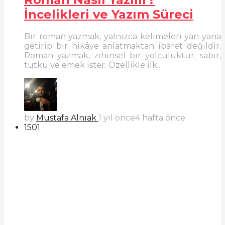
İncelikleri ve Yazım Süreci
Bir roman yazmak, yalnızca kelimeleri yan yana
getirip bir hikâye anlatmaktan ibaret değildir.
Roman yazmak, zihinsel bir yolculuktur; sabır,
tutku ve emek ister. Özellikle ilk...
by
Mustafa Alnıak
1 yıl önce
4 hafta önce
1501