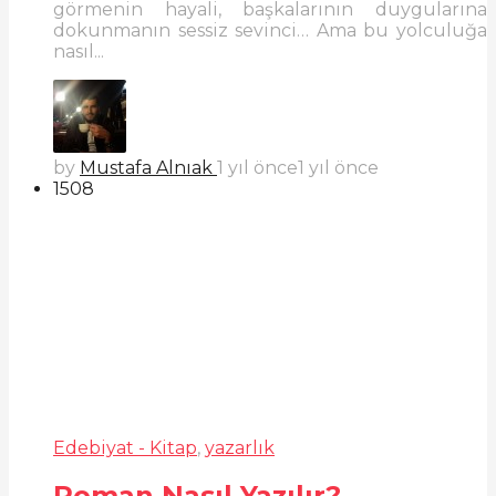
görmenin hayali, başkalarının duygularına
dokunmanın sessiz sevinci… Ama bu yolculuğa
nasıl...
by
Mustafa Alnıak
1 yıl önce
1 yıl önce
1508
Edebiyat - Kitap
,
yazarlık
Roman Nasıl Yazılır?