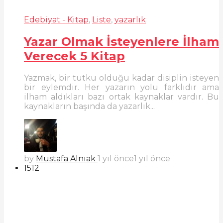
Edebiyat - Kitap
,
Liste
,
yazarlık
Yazar Olmak İsteyenlere İlham
Verecek 5 Kitap
Yazmak, bir tutku olduğu kadar disiplin isteyen
bir eylemdir. Her yazarın yolu farklıdır ama
ilham aldıkları bazı ortak kaynaklar vardır. Bu
kaynakların başında da yazarlık...
by
Mustafa Alnıak
1 yıl önce
1 yıl önce
1512