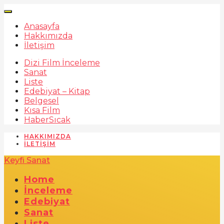
Anasayfa
Hakkımızda
İletişim
Dizi Film İnceleme
Sanat
Liste
Edebiyat – Kitap
Belgesel
Kısa Film
Haber
Sıcak
HAKKIMIZDA
İLETIŞIM
Keyfi Sanat
Home
İnceleme
Edebiyat
Sanat
Liste