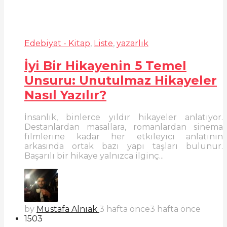
Edebiyat - Kitap
,
Liste
,
yazarlık
İyi Bir Hikayenin 5 Temel
Unsuru: Unutulmaz Hikayeler
Nasıl Yazılır?
İnsanlık, binlerce yıldır hikayeler anlatıyor.
Destanlardan masallara, romanlardan sinema
filmlerine kadar her etkileyici anlatının
arkasında ortak bazı yapı taşları bulunur.
Başarılı bir hikaye yalnızca ilginç...
by
Mustafa Alnıak
3 hafta önce
3 hafta önce
1503