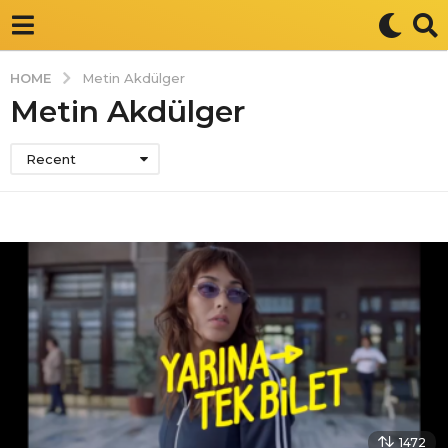
HOME
Metin Akdülger
Metin Akdülger
Recent
1472