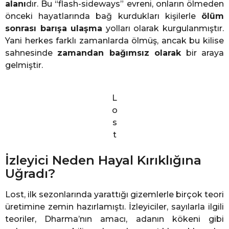
alanı
dır. Bu “flash-sideways” evreni, onların ölmeden
önceki hayatlarında bağ kurdukları kişilerle
ölüm
sonrası barışa ulaşma
yolları olarak kurgulanmıştır.
Yani herkes farklı zamanlarda ölmüş, ancak bu kilise
sahnesinde
zamandan bağımsız olarak
bir araya
gelmiştir.
L
o
s
t
İzleyici Neden Hayal Kırıklığına
Uğradı?
Lost, ilk sezonlarında yarattığı gizemlerle birçok teori
üretimine zemin hazırlamıştı. İzleyiciler, sayılarla ilgili
teoriler, Dharma’nın amacı, adanın kökeni gibi