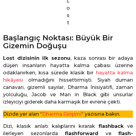
L
o
s
t
Başlangıç Noktası: Büyük Bir
Gizemin Doğuşu
Lost dizisinin ilk sezonu
, kaza sonrası bir adaya
düşen insanların hayatta kalma çabası üzerine
odaklanırken, kısa sürede klasik bir
hayatta kalma
hikâyesi
olmadığını hissettirmişti. Siyah duman
canavarı, gizemli sayılar, Dharma İnisiyatifi, zaman
yolculuğu, Jacob ve Man in Black gibi unsurlar
izleyiciyi giderek daha karmaşık bir evrene çekti.
Dizide yer alan “
Dharma Girişimi
” yazısına bakın.
Dizi, klasik anlatı kalıplarını kırarak
flashback
ve
ilerleyen sezonlarda
flashforward
ve
flash-