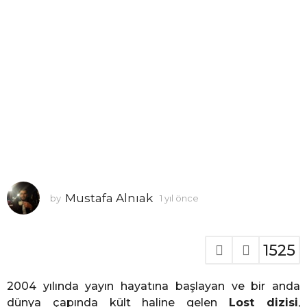
c
e
Mustafa Alnıak
by
1 yıl önce
1
y
ı
l
1525
ö
n
c
2004 yılında yayın hayatına başlayan ve bir anda
e
dünya çapında kült haline gelen
Lost dizisi
,