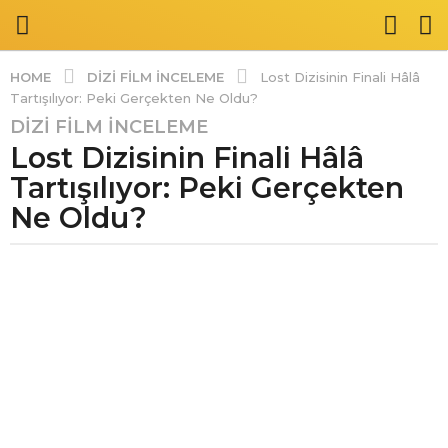
DIZI FILM İNCELEME
HOME
Lost Dizisinin Finali Hâlâ
Tartışılıyor: Peki Gerçekten Ne Oldu?
DIZI FILM İNCELEME
1
Lost Dizisinin Finali Hâlâ
y
ı
Tartışılıyor: Peki Gerçekten
l
Ne Oldu?
ö
n
c
e
1
y
ı
l
ö
n