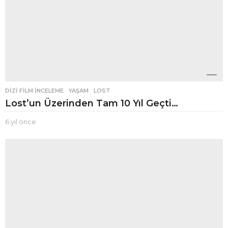
DIZI FILM İNCELEME
,
YAŞAM
LOST
Lost’un Üzerinden Tam 10 Yıl Geçti…
6 yıl önce
6
y
ı
l
ö
n
c
e