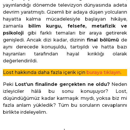
yayınlandığı dönemde televizyon dünyasında adeta
devrim yaratmıştı. Gizemli bir adaya düşen yolcuların
hayatta kalma mücadelesiyle başlayan hikâye,
zamanla
bilim kurgu, felsefe, metafizik ve
psikoloji
gibi farklı temaları bir araya getirerek
genişledi. Ancak dizi kadar, dizinin
final bölümü
de
aynı derecede konuşuldu, tartışıldı ve hatta bazı
hayranları tarafından hayal kırıklığı olarak
değerlendirildi.
Lost hakkında daha fazla içerik için
buraya tıklayın
.
Peki
Lost’un finalinde gerçekten ne oldu?
Neden
izleyiciler hâlâ bu sonu konuşuyor? Lost,
düşündüğümüz kadar karmaşık mıydı, yoksa biz mi
fazla anlam yükledik? Tüm bu soruların cevaplarını
birlikte irdeleyelim.