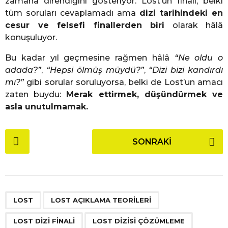
zamana direndiğini gösteriyor. Lost’un finali, belki
tüm soruları cevaplamadı ama
dizi tarihindeki en
cesur ve felsefi finallerden biri
olarak hâlâ
konuşuluyor.
Bu kadar yıl geçmesine rağmen hâlâ
“Ne oldu o
adada?”
,
“Hepsi ölmüş müydü?”
,
“Dizi bizi kandırdı
mı?”
gibi sorular soruluyorsa, belki de Lost’un amacı
zaten buydu:
Merak ettirmek, düşündürmek ve
asla unutulmamak.
P
SONRAKI
o
s
t
P
,
,
,
,
,
,
,
a
LOST
LOST AÇIKLAMA TEORILERI
g
LOST DIZI FINALI
LOST DIZISI ÇÖZÜMLEME