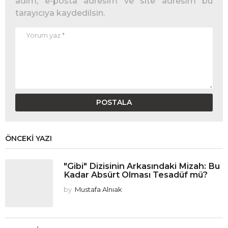
adım, e-posta adresim ve site adresim bu
tarayıcıya kaydedilsin.
ÖNCEKI YAZI
"Gibi" Dizisinin Arkasındaki Mizah: Bu
Kadar Absürt Olması Tesadüf mü?
by
Mustafa Alnıak