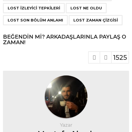
i
n
LOST IZLEYICI TEPKILERI
LOST NE OLDU
a
LOST SON BÖLÜM ANLAMI
LOST ZAMAN ÇIZGISI
t
i
BEĞENDIN MI? ARKADAŞLARINLA PAYLAŞ O
o
ZAMAN!
n
1525
Yazar