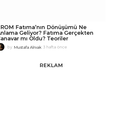
FROM Fatıma’nın Dönüşümü Ne
nlama Geliyor? Fatıma Gerçekten
anavar mı Oldu? Teoriler
by
Mustafa Alnıak
3 hafta önce
3
h
a
f
REKLAM
t
a
ö
n
c
e