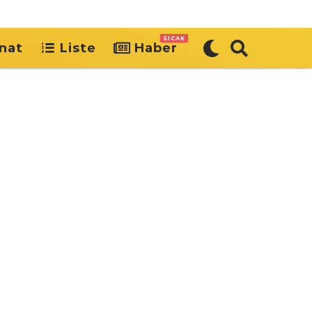
SICAK
nat
Liste
Haber