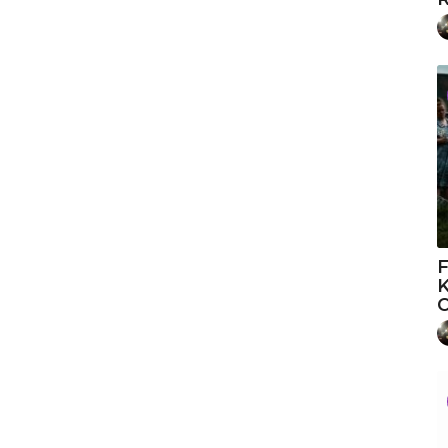
F
K
O