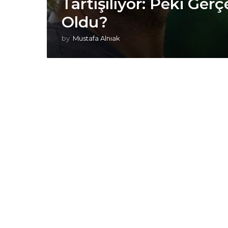
Tartışılıyor: Peki Ger
Oldu?
by
Mustafa Alnıak