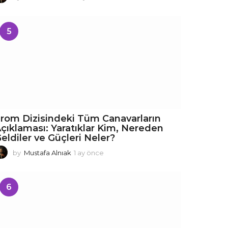
a
y
ö
5
n
c
e
rom Dizisindeki Tüm Canavarların
çıklaması: Yaratıklar Kim, Nereden
eldiler ve Güçleri Neler?
by
Mustafa Alnıak
1 ay önce
1
a
y
ö
6
n
c
e