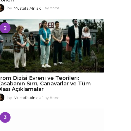
by
Mustafa Alnıak
1 ay önce
1
a
y
ö
2
n
c
e
rom Dizisi Evreni ve Teorileri:
asabanın Sırrı, Canavarlar ve Tüm
lası Açıklamalar
by
Mustafa Alnıak
1 ay önce
1
a
y
ö
3
n
c
e