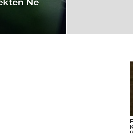
çekten Ne
F
K
R