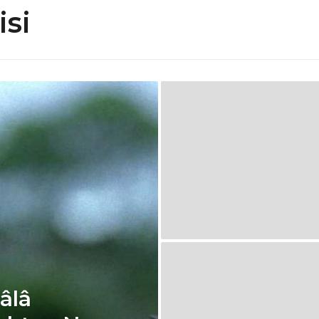
isi
Hâlâ