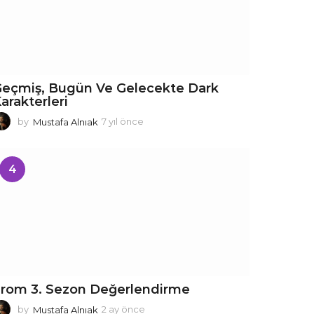
eçmiş, Bugün Ve Gelecekte Dark
arakterleri
by
Mustafa Alnıak
7 yıl önce
7
y
ı
l
4
ö
n
c
e
rom 3. Sezon Değerlendirme
by
Mustafa Alnıak
2 ay önce
2