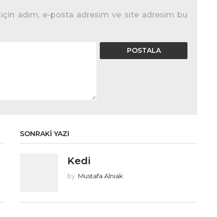
için adım, e-posta adresim ve site adresim bu
SONRAKI YAZI
Kedi
by
Mustafa Alnıak