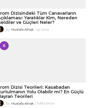
rom Dizisindeki Tüm Canavarların
çıklaması: Yaratıklar Kim, Nereden
eldiler ve Güçleri Neler?
by
Mustafa Alnıak
1 ay önce
1
a
y
ö
6
n
c
e
rom Dizisi Teorileri: Kasabadan
urtulmanın Yolu Olabilir mi? En Güçlü
ayran Teorileri
by
Mustafa Alnıak
2 hafta önce
4
h