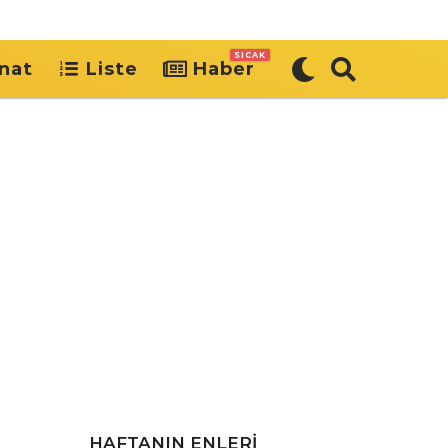
SICAK
nat
Liste
Haber
HAFTANIN ENLERI