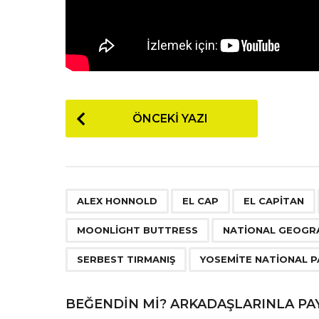
P
ÖNCEKI YAZI
o
s
t
P
,
,
ALEX HONNOLD
EL CAP
EL CAPITAN
a
MOONLIGHT BUTTRESS
NATIONAL GEOGR
g
SERBEST TIRMANIŞ
YOSEMITE NATIONAL 
i
n
BEĞENDIN MI? ARKADAŞLARINLA PA
a