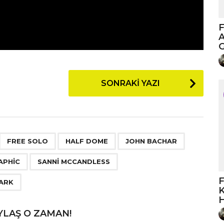
F
A
G
SONRAKI YAZI
,
,
,
,
,
,
,
,
FREE SOLO
HALF DOME
JOHN BACHAR
APHIC
SANNI MCCANDLESS
F
PARK
K
H
YLAŞ O ZAMAN!