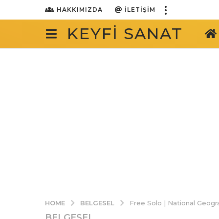
HAKKIMIZDA
İLETIŞIM
KEYFI SANAT
BELGESEL
HOME
Free Solo | National Geogr
BELGESEL
6