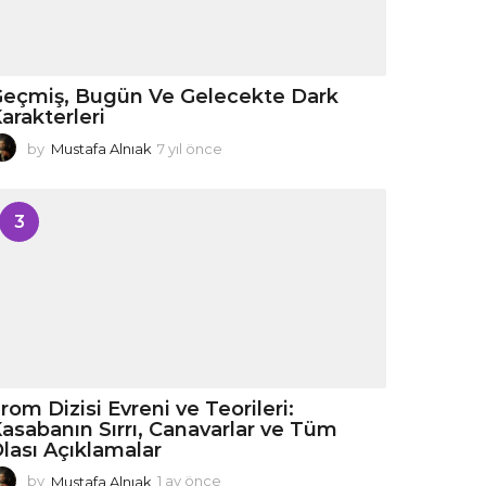
eçmiş, Bugün Ve Gelecekte Dark
arakterleri
by
Mustafa Alnıak
7 yıl önce
7
y
ı
l
3
ö
n
c
e
rom Dizisi Evreni ve Teorileri:
asabanın Sırrı, Canavarlar ve Tüm
lası Açıklamalar
by
Mustafa Alnıak
1 ay önce
1