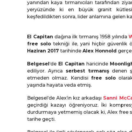
yanından kaya tırmanıcıları tarafından zi
yeryüzünde ki en büyük granit kütlesi
keşfedildikten sonra, lider anlamına gelen 
El Capitan
dağına ilk tırmanış 1958 yılında
W
free solo
tekniği ile, yani hiçbir güvenlik
Haziran 2017
tarihinde
Alex Honnold
gerçek
Belgesel
‘de
El Capitan
haricinde
Moonlig
ediliyor. Ayrıca
serbest tırmanış
denen şe
etmeden olmaz. Kendisi
free solo
olarak
yaşında hayata veda etmiş.
Belgesel’de Alex’in kız arkadaşı
Sanni McC
geçirdiği kazayı öğreniyoruz. İki kompre
durdurmaya yetmemiş olacak ki, Alex free sol
tarihe geçti.