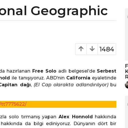
ional Geographic
1484
F
nda hazırlanan
Free Solo
adlı belgesel’de
Serbest
K
R
nold
ile tanışıyoruz. ABD’nin
California
eyaletinde
Capitan dağı
,
(El Cap olarakta adlandırılıyor)
bu
/tt7775622/
azla solo tırmanış yapan
Alex Honnold
hakkında
hakkında da bilgi ediniyoruz. Dünyanın dört bir