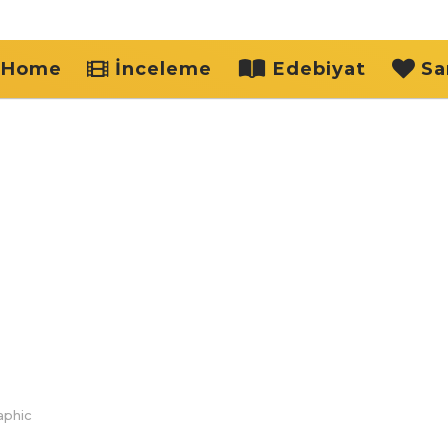
Home
İnceleme
Edebiyat
Sa
aphic