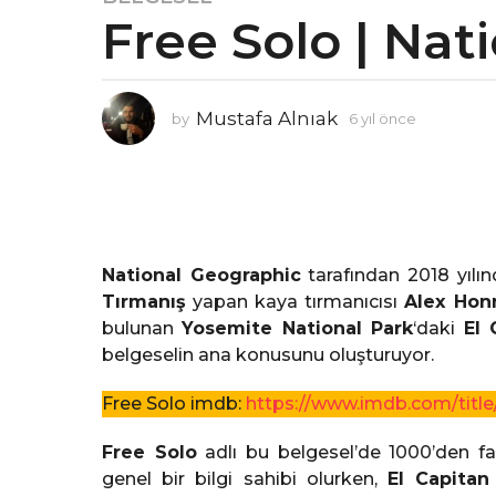
Free Solo | Nat
y
ı
l
ö
Mustafa Alnıak
by
6 yıl önce
6
n
y
c
ı
e
l
ö
6
n
y
c
ı
e
National Geographic
tarafından 2018 yılı
l
Tırmanış
yapan kaya tırmanıcısı
Alex Hon
ö
bulunan
Yosemite National Park
‘daki
El 
n
belgeselin ana konusunu oluşturuyor.
c
e
Free Solo imdb:
https://www.imdb.com/title
Free Solo
adlı bu belgesel’de 1000’den f
genel bir bilgi sahibi olurken,
El Capitan