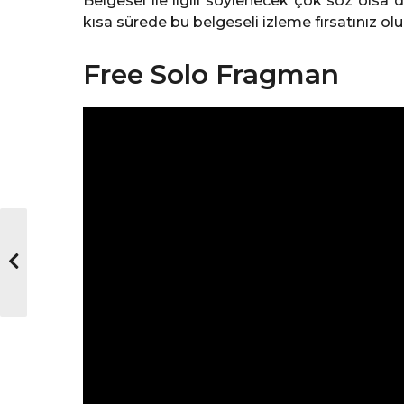
Belgesel ile ilgili söylenecek çok söz ols
kısa sürede bu belgeseli izleme fırsatınız ol
Free Solo Fragman