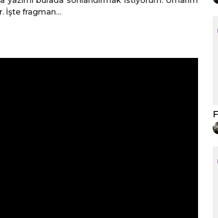
a da yazımı burada sonlandırmak istiyorum. Umarım
ur. İşte fragman…
F