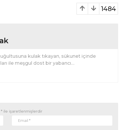
1484
ıak
n uğultusuna kulak tıkayan, sükunet içinde
ları ile meşgul dost bir yabancı…
r
*
ile işaretlenmişlerdir