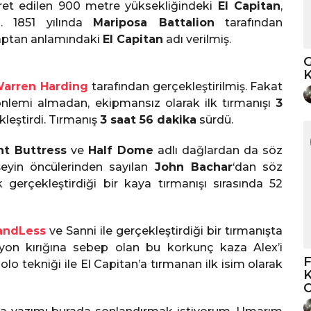
yaret edilen 900 metre yüksekliğindeki
El Capitan
,
. 1851 yılında
Mariposa Battalion
tarafından
kaptan anlamındaki
El Capitan
adı verilmiş.
G
K
arren Harding
tarafından gerçekleştirilmiş. Fakat
 önlemi almadan, ekipmansız olarak ilk tırmanışı
3
leştirdi. Tırmanış
3 saat 56 dakika
sürdü.
ht Buttress
ve
Half Dome
adlı dağlardan da söz
yin öncülerinden sayılan
John Bachar
‘dan söz
 gerçekleştirdiği bir kaya tırmanışı sırasında 52
andLess
ve Sanni ile gerçekleştirdiği bir tırmanışta
syon kırığına sebep olan bu korkunç kaza Alex’i
F
o tekniği ile El Capitan’a tırmanan ilk isim olarak
K
O