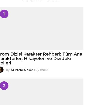
1
rom Dizisi Karakter Rehberi: Tüm Ana
arakterler, Hikayeleri ve Dizideki
olleri
by
Mustafa Alnıak
1 ay önce
1
a
y
ö
2
n
c
e