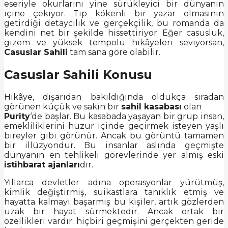
eseriyle okurlarını yine sürükleyici bir dünyanın
içine çekiyor. Tıp kökenli bir yazar olmasının
getirdiği detaycılık ve gerçekçilik, bu romanda da
kendini net bir şekilde hissettiriyor. Eğer casusluk,
gizem ve yüksek tempolu hikâyeleri seviyorsan,
Casuslar Sahili
tam sana göre olabilir.
Casuslar Sahili Konusu
Hikâye, dışarıdan bakıldığında oldukça sıradan
görünen küçük ve sakin bir
sahil kasabası
olan
Purity
‘de başlar. Bu kasabada yaşayan bir grup insan,
emekliliklerini huzur içinde geçirmek isteyen yaşlı
bireyler gibi görünür. Ancak bu görüntü tamamen
bir illüzyondur. Bu insanlar aslında geçmişte
dünyanın en tehlikeli görevlerinde yer almış eski
istihbarat ajanları
dır.
Yıllarca devletler adına operasyonlar yürütmüş,
kimlik değiştirmiş, suikastlara tanıklık etmiş ve
hayatta kalmayı başarmış bu kişiler, artık gözlerden
uzak bir hayat sürmektedir. Ancak ortak bir
özellikleri vardır: hiçbiri geçmişini gerçekten geride