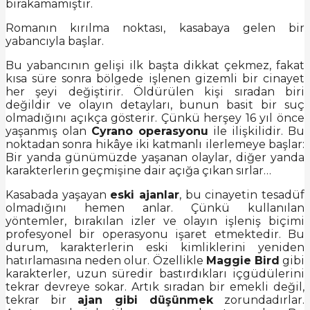
bırakamamıştır.
Romanın kırılma noktası, kasabaya gelen bir
yabancıyla başlar.
Bu yabancının gelişi ilk başta dikkat çekmez, fakat
kısa süre sonra bölgede işlenen gizemli bir cinayet
her şeyi değiştirir. Öldürülen kişi sıradan biri
değildir ve olayın detayları, bunun basit bir suç
olmadığını açıkça gösterir. Çünkü herşey 16 yıl önce
yaşanmış olan
Cyrano operasyonu
ile ilişkilidir. Bu
noktadan sonra hikâye iki katmanlı ilerlemeye başlar:
Bir yanda günümüzde yaşanan olaylar, diğer yanda
karakterlerin geçmişine dair açığa çıkan sırlar…
Kasabada yaşayan
eski ajanlar
, bu cinayetin tesadüf
olmadığını hemen anlar. Çünkü kullanılan
yöntemler, bırakılan izler ve olayın işleniş biçimi
profesyonel bir operasyonu işaret etmektedir. Bu
durum, karakterlerin eski kimliklerini yeniden
hatırlamasına neden olur. Özellikle
Maggie Bird
gibi
karakterler, uzun süredir bastırdıkları içgüdülerini
tekrar devreye sokar. Artık sıradan bir emekli değil,
tekrar bir
ajan gibi düşünmek
zorundadırlar.