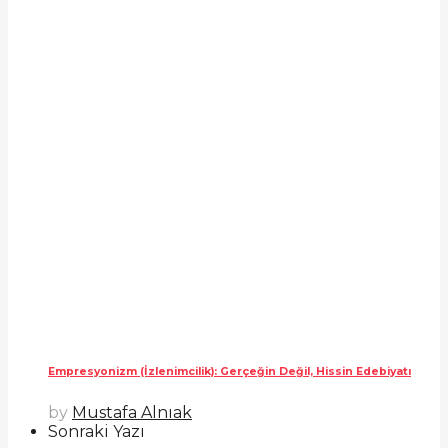
Empresyonizm (İzlenimcilik): Gerçeğin Değil, Hissin Edebiyatı
by
Mustafa Alnıak
Sonraki Yazı