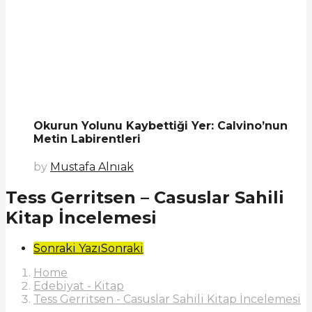
Okurun Yolunu Kaybettiği Yer: Calvino’nun
Metin Labirentleri
by
Mustafa Alnıak
Tess Gerritsen – Casuslar Sahili
Kitap İncelemesi
Post
Sonraki Yazı
Sonraki
Pagination
Home
Edebiyat - Kitap
Tess Gerritsen - Casuslar Sahili Kitap İncelemesi