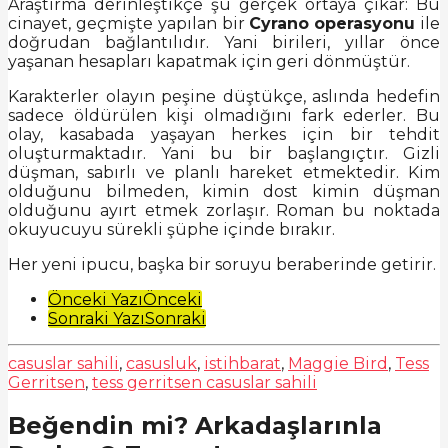
Araştırma derinleştikçe şu gerçek ortaya çıkar: Bu
cinayet, geçmişte yapılan bir
Cyrano
operasyonu
ile
doğrudan bağlantılıdır. Yani birileri, yıllar önce
yaşanan hesapları kapatmak için geri dönmüştür.
Karakterler olayın peşine düştükçe, aslında hedefin
sadece öldürülen kişi olmadığını fark ederler. Bu
olay, kasabada yaşayan herkes için bir tehdit
oluşturmaktadır. Yani bu bir başlangıçtır. Gizli
düşman, sabırlı ve planlı hareket etmektedir. Kim
olduğunu bilmeden, kimin dost kimin düşman
olduğunu ayırt etmek zorlaşır. Roman bu noktada
okuyucuyu sürekli şüphe içinde bırakır.
Her yeni ipucu, başka bir soruyu beraberinde getirir.
Post
Önceki Yazı
Önceki
Sonraki Yazı
Sonraki
Pagination
casuslar sahili
,
casusluk
,
istihbarat
,
Maggie Bird
,
Tess
Gerritsen
,
tess gerritsen casuslar sahili
Beğendin mi? Arkadaşlarınla