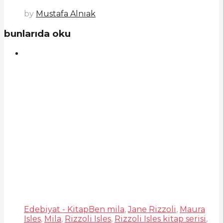
by
Mustafa Alnıak
bunlarıda oku
Edebiyat - Kitap
Ben mila
,
Jane Rizzoli
,
Maura
Isles
,
Mila
,
Rizzoli Isles
,
Rizzoli Isles kitap serisi
,