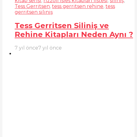
kitap serisi
,
rizzoli ısles kitapları listesi
,
siliniş
,
Tess Gerritsen
,
tess gerritsen rehine
,
tess
gerritsen siliniş
Tess Gerritsen Siliniş ve
Rehine Kitapları Neden Aynı ?
7 yıl önce
7 yıl önce