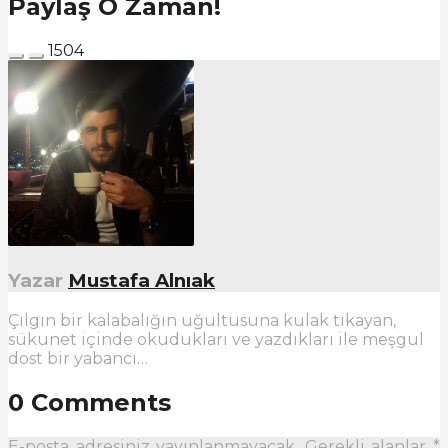
Paylaş O Zaman!
1504
Yazar
Mustafa Alnıak
Çılgın bir kalabalığın uğultusuna kulak tıkayan,
sükunet içinde okudukları ve yazdıkları ile meşgul
dost bir yabancı…
0 Comments
E-posta adresiniz yayınlanmayacak.
Gerekli alanlar
*