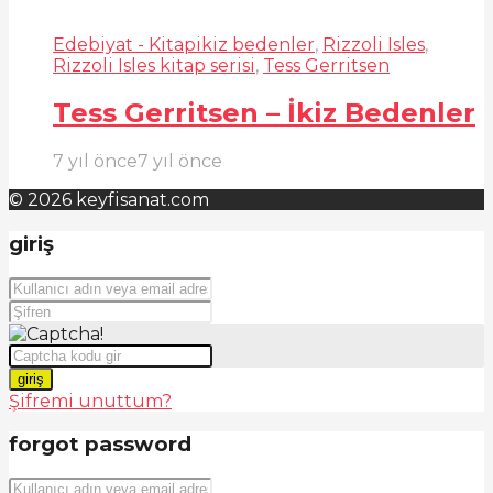
Edebiyat - Kitap
ikiz bedenler
,
Rizzoli Isles
,
Rizzoli Isles kitap serisi
,
Tess Gerritsen
Tess Gerritsen – İkiz Bedenler
7 yıl önce
7 yıl önce
© 2026 keyfisanat.com
giriş
giriş
Şifremi unuttum?
forgot password