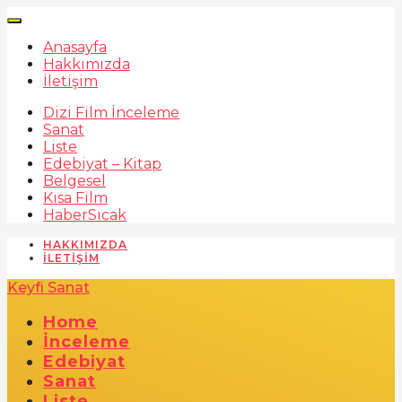
Anasayfa
Hakkımızda
İletişim
Dizi Film İnceleme
Sanat
Liste
Edebiyat – Kitap
Belgesel
Kısa Film
Haber
Sıcak
HAKKIMIZDA
İLETIŞIM
Keyfi Sanat
Home
İnceleme
Edebiyat
Sanat
Liste