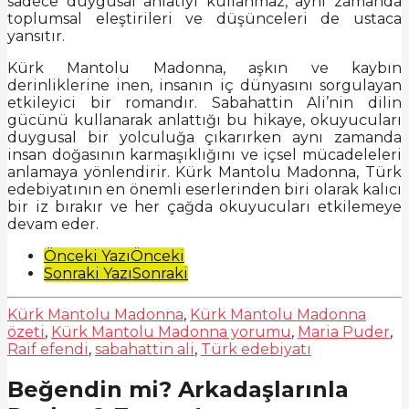
sadece duygusal anlatıyı kullanmaz, aynı zamanda
toplumsal eleştirileri ve düşünceleri de ustaca
yansıtır.
Kürk Mantolu Madonna, aşkın ve kaybın
derinliklerine inen, insanın iç dünyasını sorgulayan
etkileyici bir romandır. Sabahattin Ali’nin dilin
gücünü kullanarak anlattığı bu hikaye, okuyucuları
duygusal bir yolculuğa çıkarırken aynı zamanda
insan doğasının karmaşıklığını ve içsel mücadeleleri
anlamaya yönlendirir. Kürk Mantolu Madonna, Türk
edebiyatının en önemli eserlerinden biri olarak kalıcı
bir iz bırakır ve her çağda okuyucuları etkilemeye
devam eder.
Post
Önceki Yazı
Önceki
Sonraki Yazı
Sonraki
Pagination
Kürk Mantolu Madonna
,
Kürk Mantolu Madonna
özeti
,
Kürk Mantolu Madonna yorumu
,
Maria Puder
,
Raif efendi
,
sabahattin ali
,
Türk edebiyatı
Beğendin mi? Arkadaşlarınla