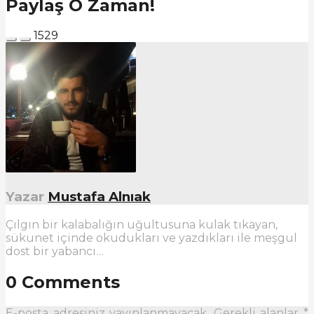
Paylaş O Zaman!
1529
Yazar
Mustafa Alnıak
Çılgın bir kalabalığın uğultusuna kulak tıkayan,
sükunet içinde okudukları ve yazdıkları ile meşgul
dost bir yabancı…
0 Comments
E-posta adresiniz yayınlanmayacak.
Gerekli alanlar
*