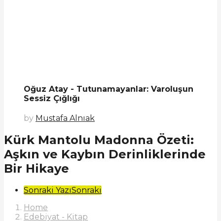
Oğuz Atay - Tutunamayanlar: Varoluşun
Sessiz Çığlığı
by
Mustafa Alnıak
Kürk Mantolu Madonna Özeti:
Aşkın ve Kaybın Derinliklerinde
Bir Hikaye
Post
Sonraki Yazı
Sonraki
Pagination
Home
Edebiyat - Kitap