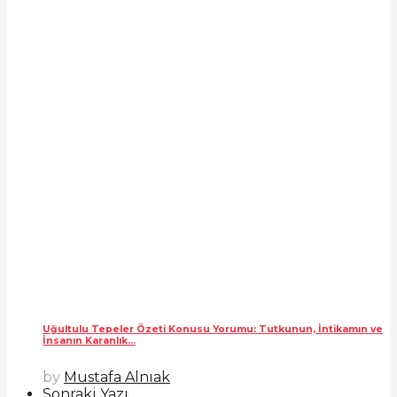
Uğultulu Tepeler Özeti Konusu Yorumu: Tutkunun, İntikamın ve
İnsanın Karanlık...
by
Mustafa Alnıak
Sonraki Yazı