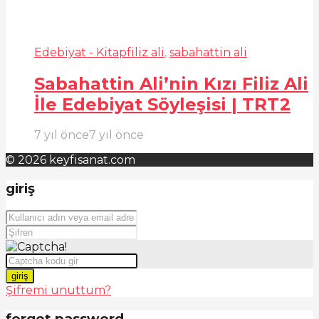
Edebiyat - Kitap
filiz ali
,
sabahattin ali
Sabahattin Ali’nin Kızı Filiz Ali
İle Edebiyat Söyleşisi | TRT2
7 yıl önce
7 yıl önce
© 2026 keyfisanat.com
giriş
giriş
Şifremi unuttum?
forgot password