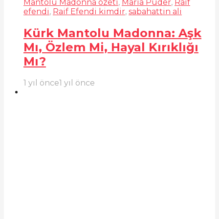
Mantolu Madonna özeti
,
Maria Puder
,
Raif
efendi
,
Raif Efendi kimdir
,
sabahattin ali
Kürk Mantolu Madonna: Aşk
Mı, Özlem Mi, Hayal Kırıklığı
Mı?
1 yıl önce
1 yıl önce