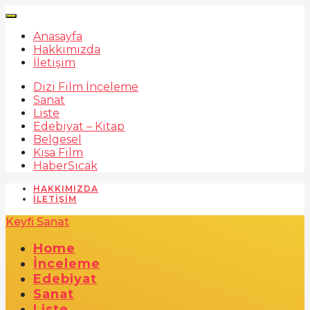
Anasayfa
Hakkımızda
İletişim
Dizi Film İnceleme
Sanat
Liste
Edebiyat – Kitap
Belgesel
Kısa Film
Haber
Sıcak
HAKKIMIZDA
İLETIŞIM
Keyfi Sanat
Home
İnceleme
Edebiyat
Sanat
Liste