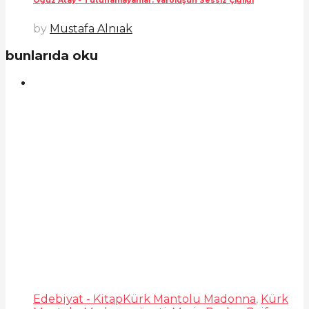
Oğuz Atay - Tutunamayanlar: Varoluşun Sessiz Çığlığı
by
Mustafa Alnıak
bunlarıda oku
Edebiyat - Kitap
Kürk Mantolu Madonna
,
Kürk