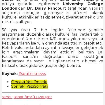
ortaya çıkardır. İngilterede
University College
London
‘dan
Dr. Daisy Fancourt
tarafından yapılan
araştırma sonuçları gösteriyor ki; düzenli olarak
kültürel etkinlikleri takip etmek, ziyaret etmek ölüm
riskini azaltıyor.
50 yaş üstü 7 bin İngiliz üzerinde yapılan
araştırmalar, düzenli olarak kültürel faaliyetleri takip
edenlerin ölüm riskinin %31, bunu yılda bir veya iki
kez yapanların ise %14 oranında azalttığını tespit etti.
Belirli vakalarda daha ayrıntılı tavsiyeler geliştirmek
için araştırmaların devam ettiğini belirten Dr.
Facourt; sanat’ın doğrudan ömrü uzattığını
kanıtlamasa da sanat ile ilgilenenlerin zihinsel ve
fiziksel olarak giderek güçlendiği belirtti.
Kaynak:
#sputniknews
Post
Önceki Yazı
Önceki
Sonraki Yazı
Sonraki
Pagination
sanat
,
sanat ömrü uzatıyor