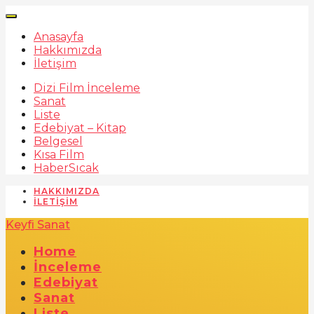
Anasayfa
Hakkımızda
İletişim
Dizi Film İnceleme
Sanat
Liste
Edebiyat – Kitap
Belgesel
Kısa Film
Haber
Sıcak
HAKKIMIZDA
İLETIŞIM
Keyfi Sanat
Home
İnceleme
Edebiyat
Sanat
Liste