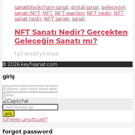
sanat
blockchain sanat
,
dijital sanat
,
geleceğin
sanatı NFT
,
NFT
,
NFT eserleri
,
NFT nedir
,
NFT
sanat nedir
,
NFT sanatı
,
sanat
NFT Sanatı Nedir? Gerçekten
Geleceğin Sanatı mı?
1 yıl önce
1 yıl önce
© 2026 keyfisanat.com
giriş
giriş
Şifremi unuttum?
forgot password