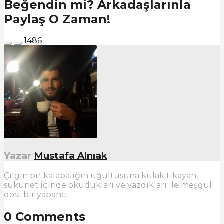
Beğendin mi? Arkadaşlarınla
Paylaş O Zaman!
1486
Yazar
Mustafa Alnıak
Çılgın bir kalabalığın uğultusuna kulak tıkayan,
sükunet içinde okudukları ve yazdıkları ile meşgul
dost bir yabancı…
0 Comments