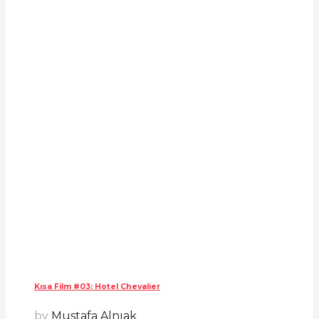
Kısa Film #03: Hotel Chevalier
by
Mustafa Alnıak