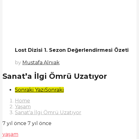
Lost Dizisi 1. Sezon Değerlendirmesi Özeti
by
Mustafa Alnıak
Sanat’a İlgi Ömrü Uzatıyor
Post
Sonraki Yazı
Sonraki
Pagination
Home
Yaşam
Sanat'a İlgi Ömrü Uzatıyor
7 yıl önce
7 yıl önce
yaşam