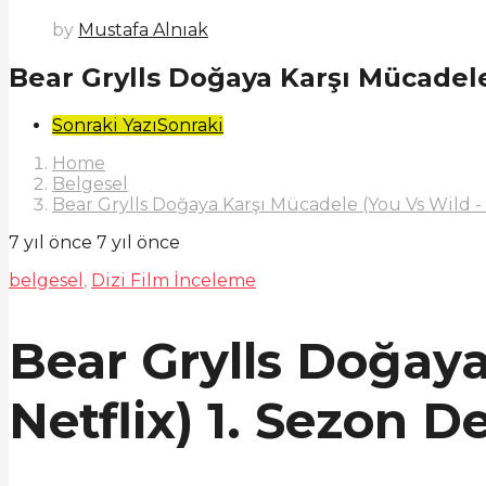
by
Mustafa Alnıak
Bear Grylls Doğaya Karşı Mücadele 
Post
Sonraki Yazı
Sonraki
Pagination
Home
Belgesel
Bear Grylls Doğaya Karşı Mücadele (You Vs Wild -
7 yıl önce
7 yıl önce
belgesel
,
Dizi Film İnceleme
Bear Grylls Doğaya
Netflix) 1. Sezon 