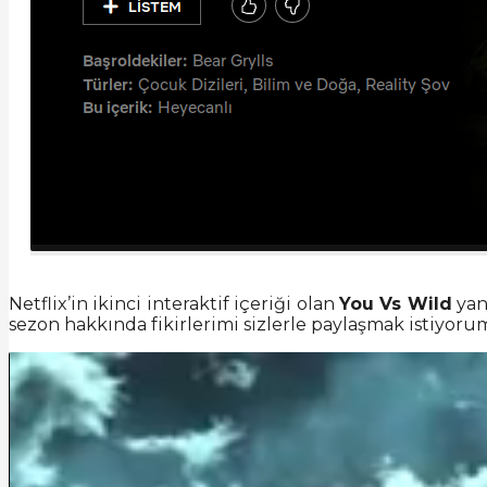
Netflix’in ikinci interaktif içeriği olan
You Vs Wild
yan
sezon hakkında fikirlerimi sizlerle paylaşmak istiyor