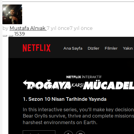
by
Mustafa Alnıak
7 yıl önce
7 yıl önce
1539