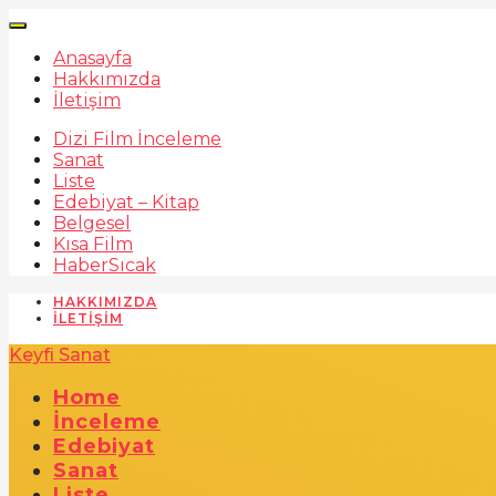
Anasayfa
Hakkımızda
İletişim
Dizi Film İnceleme
Sanat
Liste
Edebiyat – Kitap
Belgesel
Kısa Film
Haber
Sıcak
HAKKIMIZDA
İLETIŞIM
Keyfi Sanat
Home
İnceleme
Edebiyat
Sanat
Liste