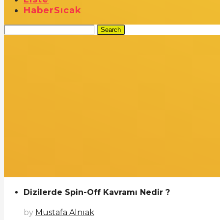
Haber
Sıcak
Search
Dizilerde Spin-Off Kavramı Nedir ?
by
Mustafa Alnıak