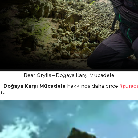
Bear Grylls – Doğaya Karşı Mücadele
i
Doğaya
Karşı Mücadele
hakkında daha önce
#şurad
um…