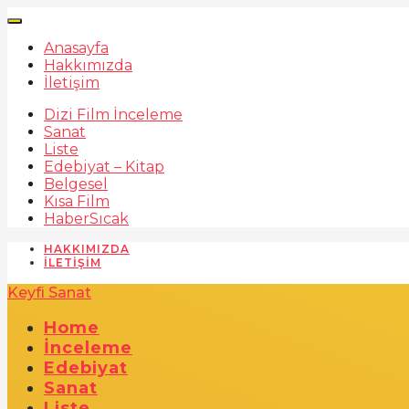
Anasayfa
Hakkımızda
İletişim
Dizi Film İnceleme
Sanat
Liste
Edebiyat – Kitap
Belgesel
Kısa Film
Haber
Sıcak
HAKKIMIZDA
İLETIŞIM
Keyfi Sanat
Home
İnceleme
Edebiyat
Sanat
Liste