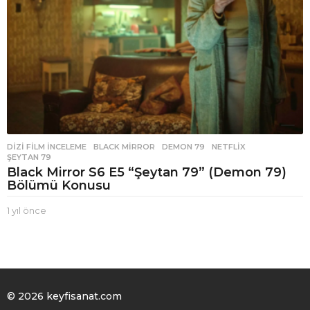
DIZI FILM İNCELEME
BLACK MIRROR
,
DEMON 79
,
NETFLIX
,
ŞEYTAN 79
Black Mirror S6 E5 “Şeytan 79” (Demon 79)
Bölümü Konusu
1 yıl önce
1
y
ı
l
ö
n
c
© 2026 keyfisanat.com
e