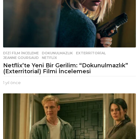
DIZI FILM İNCELEME
DOKUNULMAZLIK
,
EXTERRITORIAL
,
JEANNE GOURSAUD
,
NETFLIX
Netflix’te Yeni Bir Gerilim: “Dokunulmazlık”
(Exterritorial) Filmi İncelemesi
1 yıl önce
1
y
ı
l
ö
n
c
e