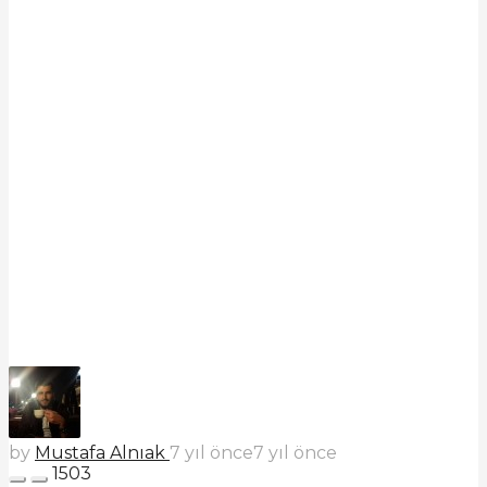
by
Mustafa Alnıak
7 yıl önce
7 yıl önce
1503