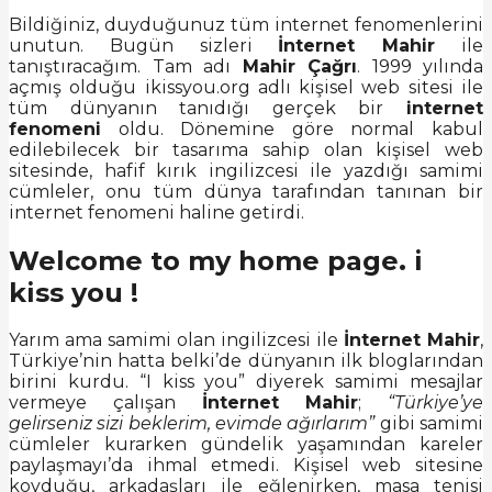
Bildiğiniz, duyduğunuz tüm internet fenomenlerini
unutun. Bugün sizleri
İnternet Mahir
ile
tanıştıracağım. Tam adı
Mahir Çağrı
. 1999 yılında
açmış olduğu ikissyou.org adlı kişisel web sitesi ile
tüm dünyanın tanıdığı gerçek bir
internet
fenomeni
oldu. Dönemine göre normal kabul
edilebilecek bir tasarıma sahip olan kişisel web
sitesinde, hafif kırık ingilizcesi ile yazdığı samimi
cümleler, onu tüm dünya tarafından tanınan bir
internet fenomeni haline getirdi.
Welcome to my home page. i
kiss you !
Yarım ama samimi olan ingilizcesi ile
İnternet Mahir
,
Türkiye’nin hatta belki’de dünyanın ilk bloglarından
birini kurdu. “I kiss you” diyerek samimi mesajlar
vermeye çalışan
İnternet Mahir
;
“Türkiye’ye
gelirseniz sizi beklerim, evimde ağırlarım”
gibi samimi
cümleler kurarken gündelik yaşamından kareler
paylaşmayı’da ihmal etmedi. Kişisel web sitesine
koyduğu, arkadaşları ile eğlenirken, masa tenisi