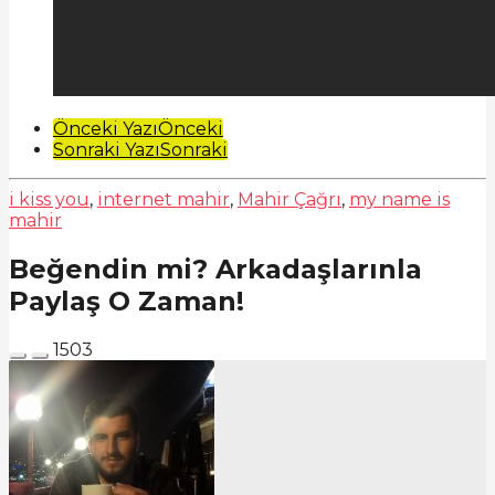
Post
Önceki Yazı
Önceki
Sonraki Yazı
Sonraki
Pagination
i kiss you
,
internet mahir
,
Mahir Çağrı
,
my name is
mahir
Beğendin mi? Arkadaşlarınla
Paylaş O Zaman!
1503