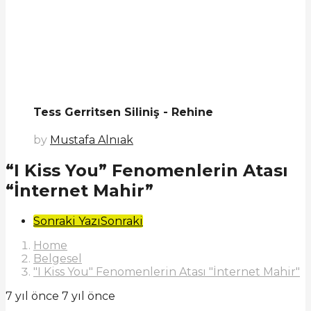
Tess Gerritsen Siliniş - Rehine
by
Mustafa Alnıak
“I Kiss You” Fenomenlerin Atası
“İnternet Mahir”
Post
Sonraki Yazı
Sonraki
Pagination
Home
Belgesel
"I Kiss You" Fenomenlerin Atası "İnternet Mahir"
7 yıl önce
7 yıl önce