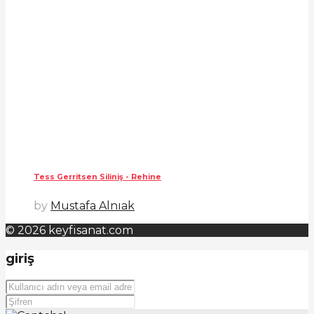
Tess Gerritsen Siliniş - Rehine
by
Mustafa Alnıak
© 2026 keyfisanat.com
giriş