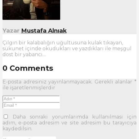
Yazar
Mustafa Alnıak
Çılgın bir kalabalığın uğultusuna kulak tıkayan,
sükunet içinde okudukları ve yazdıkları ile meşgul
dost bir yabancı…
0 Comments
E-posta adresiniz yayınlanmayacak.
Gerekli alanlar
*
ile işaretlenmişlerdir
Daha sonraki yorumlarımda kullanılması için
adım, e-posta adresim ve site adresim bu tarayıcıya
kaydedilsin.