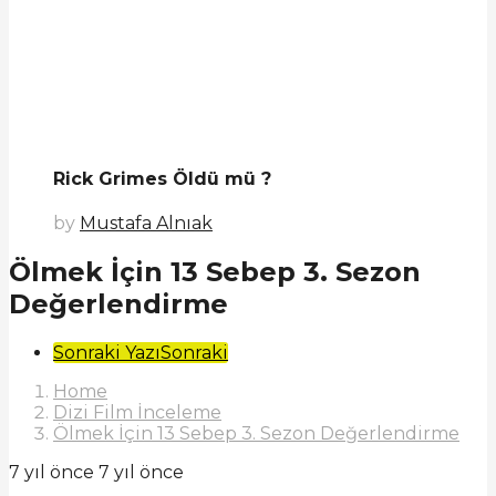
Rick Grimes Öldü mü ?
by
Mustafa Alnıak
Ölmek İçin 13 Sebep 3. Sezon
Değerlendirme
Post
Sonraki Yazı
Sonraki
Pagination
Home
Dizi Film İnceleme
Ölmek İçin 13 Sebep 3. Sezon Değerlendirme
7 yıl önce
7 yıl önce