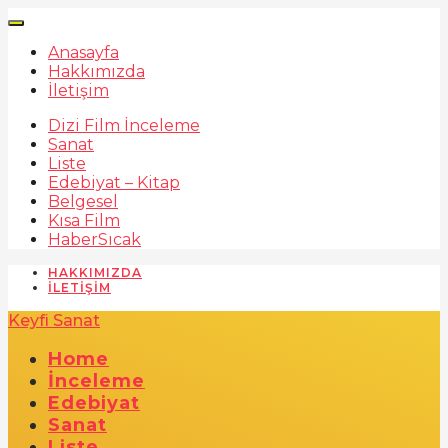
Anasayfa
Hakkımızda
İletişim
Dizi Film İnceleme
Sanat
Liste
Edebiyat – Kitap
Belgesel
Kısa Film
Haber
Sıcak
HAKKIMIZDA
İLETIŞIM
Keyfi Sanat
Home
İnceleme
Edebiyat
Sanat
Liste