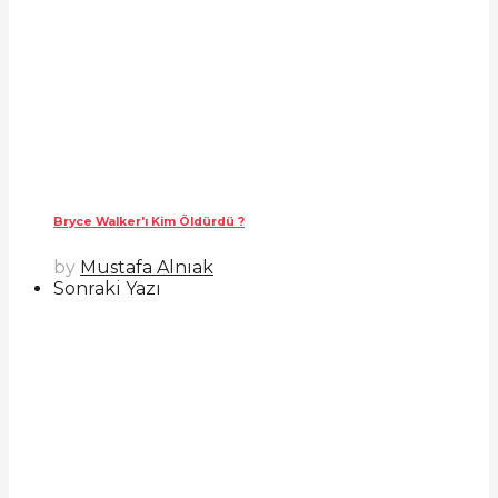
Bryce Walker'ı Kim Öldürdü ?
by
Mustafa Alnıak
Sonraki Yazı