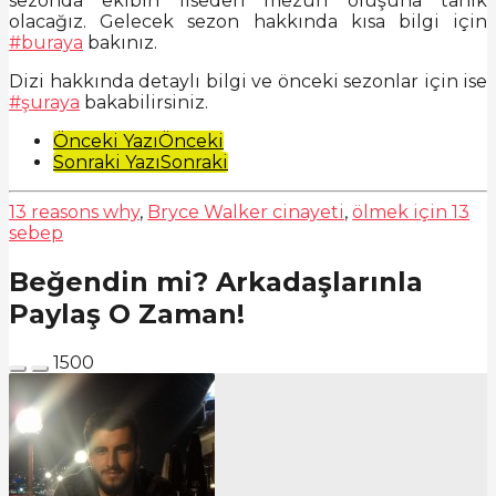
sezonda ekibin liseden mezun oluşuna tanık
olacağız. Gelecek sezon hakkında kısa bilgi için
#buraya
bakınız.
Dizi hakkında detaylı bilgi ve önceki sezonlar için ise
#şuraya
bakabilirsiniz.
Post
Önceki Yazı
Önceki
Sonraki Yazı
Sonraki
Pagination
13 reasons why
,
Bryce Walker cinayeti
,
ölmek için 13
sebep
Beğendin mi? Arkadaşlarınla
Paylaş O Zaman!
1500