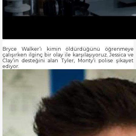
Bryce Walker’ı kimin öldürdüğünü öğrenmeye
çalışırken ilginç bir olay ile karşılaşıyoruz. Jessica ve
Clay’in desteğini alan Tyler, Monty’i polise şikayet
ediyor.