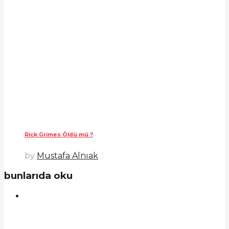
Rick Grimes Öldü mü ?
by
Mustafa Alnıak
bunlarıda oku