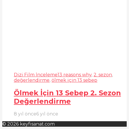
Dizi Film İnceleme
13 reasons why
,
2. sezon
,
değerlendirme
,
ölmek için 13 sebep
Ölmek İçin 13 Sebep 2. Sezon
Değerlendirme
8 yıl önce
6 yıl önce
© 2026 keyfisanat.com