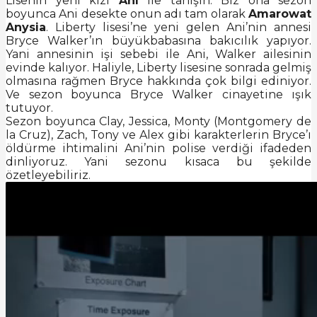
Lisenin yeni kızı
Ani
ile tanışın. Biz ona sezon
boyunca Ani desekte onun adı tam olarak
Amarowat
Anysia
. Liberty lisesi’ne yeni gelen Ani’nin annesi
Bryce Walker’ın büyükbabasına bakıcılık yapıyor.
Yani annesinin işi sebebi ile Ani, Walker ailesinin
evinde kalıyor. Haliyle, Liberty lisesine sonrada gelmiş
olmasına rağmen Bryce hakkında çok bilgi ediniyor.
Ve sezon boyunca Bryce Walker cinayetine ışık
tutuyor.
Sezon boyunca Clay, Jessica, Monty (Montgomery de
la Cruz), Zach, Tony ve Alex gibi karakterlerin Bryce’ı
öldürme ihtimalini Ani’nin polise verdiği ifadeden
dinliyoruz. Yani sezonu kısaca bu şekilde
özetleyebiliriz.