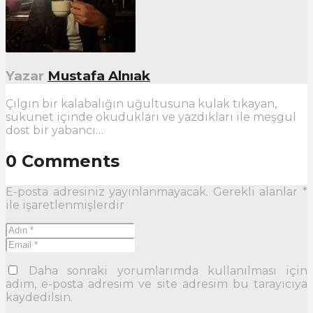
Yazar
Mustafa Alnıak
Çılgın bir kalabalığın uğultusuna kulak tıkayan,
sükunet içinde okudukları ve yazdıkları ile meşgul
dost bir yabancı…
0 Comments
E-posta adresiniz yayınlanmayacak.
Gerekli alanlar
*
ile işaretlenmişlerdir
Daha sonraki yorumlarımda kullanılması için
adım, e-posta adresim ve site adresim bu tarayıcıya
kaydedilsin.