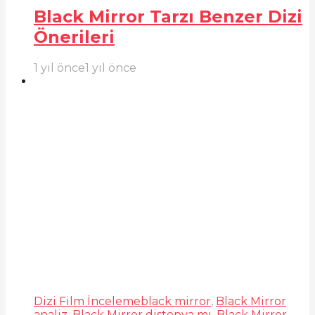
Black Mirror Tarzı Benzer Dizi
Önerileri
1 yıl önce
1 yıl önce
Dizi Film İnceleme
black mirror
,
Black Mirror
analiz
,
Black Mirror distopya mı
,
Black Mirror