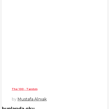
The 100 - Tanıtım
by
Mustafa Alnıak
bunlarıda oku