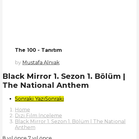
The 100 - Tanıtım
by
Mustafa Alnıak
Black Mirror 1. Sezon 1. Bölüm |
The National Anthem
Post
Sonraki Yazı
Sonraki
Pagination
Home
Dizi Film İnceleme
Black Mirror 1. Sezon 1. Bölüm | The National
Anthem
8 yıl önce
7 yıl önce