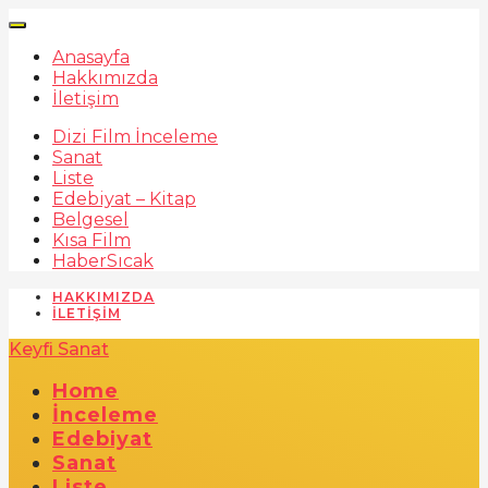
Anasayfa
Hakkımızda
İletişim
Dizi Film İnceleme
Sanat
Liste
Edebiyat – Kitap
Belgesel
Kısa Film
Haber
Sıcak
HAKKIMIZDA
İLETIŞIM
Keyfi Sanat
Home
İnceleme
Edebiyat
Sanat
Liste