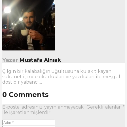
Yazar
Mustafa Alnıak
Çılgın bir kalabalığın uğultusuna kulak tıkayan,
sükunet içinde okudukları ve yazdıkları ile meşgul
dost bir yabancı…
0 Comments
E-posta adresiniz yayınlanmayacak.
Gerekli alanlar
*
ile işaretlenmişlerdir