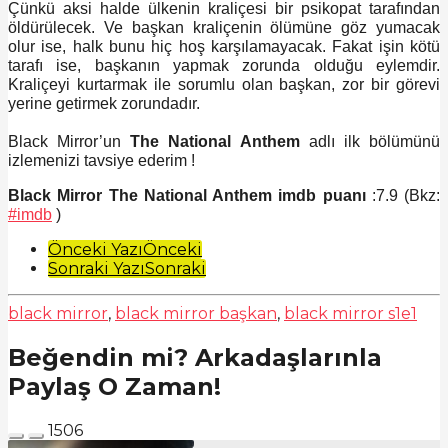
Çünkü aksi halde ülkenin kraliçesi bir psikopat tarafından
öldürülecek. Ve başkan kraliçenin ölümüne göz yumacak
olur ise, halk bunu hiç hoş karşılamayacak. Fakat işin kötü
tarafı ise, başkanın yapmak zorunda olduğu eylemdir.
Kraliçeyi kurtarmak ile sorumlu olan başkan, zor bir görevi
yerine getirmek zorundadır.
Black Mirror’un
The National Anthem
adlı ilk bölümünü
izlemenizi tavsiye ederim !
Black Mirror The National Anthem imdb puanı
:7.9 (Bkz:
#imdb
)
Post
Önceki Yazı
Önceki
Sonraki Yazı
Sonraki
Pagination
black mirror
,
black mirror başkan
,
black mirror s1e1
Beğendin mi? Arkadaşlarınla
Paylaş O Zaman!
1506