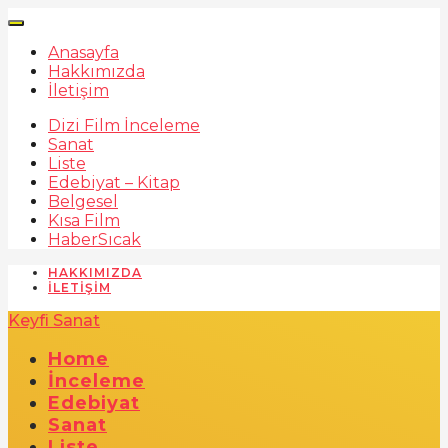
Anasayfa
Hakkımızda
İletişim
Dizi Film İnceleme
Sanat
Liste
Edebiyat – Kitap
Belgesel
Kısa Film
Haber
Sıcak
HAKKIMIZDA
İLETIŞIM
Keyfi Sanat
Home
İnceleme
Edebiyat
Sanat
Liste