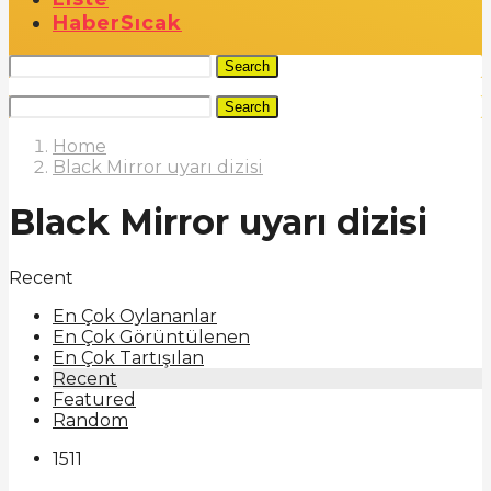
Haber
Sıcak
Search
Search
Home
Black Mirror uyarı dizisi
Black Mirror uyarı dizisi
Recent
En Çok Oylananlar
En Çok Görüntülenen
En Çok Tartışılan
Recent
Featured
Random
1511