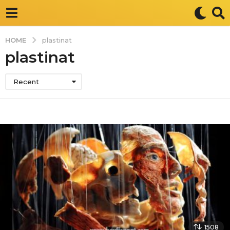
HOME
plastinat
plastinat
Recent
1508