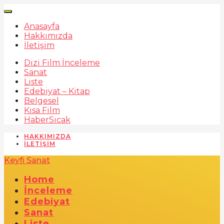
Anasayfa
Hakkımızda
İletişim
Dizi Film İnceleme
Sanat
Liste
Edebiyat – Kitap
Belgesel
Kısa Film
Haber
Sıcak
HAKKIMIZDA
İLETIŞIM
Keyfi Sanat
Home
İnceleme
Edebiyat
Sanat
Liste