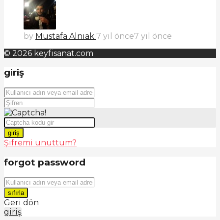
by
Mustafa Alnıak
7 yıl önce
7 yıl önce
© 2026 keyfisanat.com
giriş
giriş
Şifremi unuttum?
forgot password
sıfırla
Geri dön
giriş