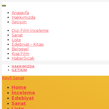
Anasayfa
Hakkımızda
İletişim
Dizi Film İnceleme
Sanat
Liste
Edebiyat – Kitap
Belgesel
Kısa Film
Haber
Sıcak
HAKKIMIZDA
İLETIŞIM
Keyfi Sanat
Home
İnceleme
Edebiyat
Sanat
Liste