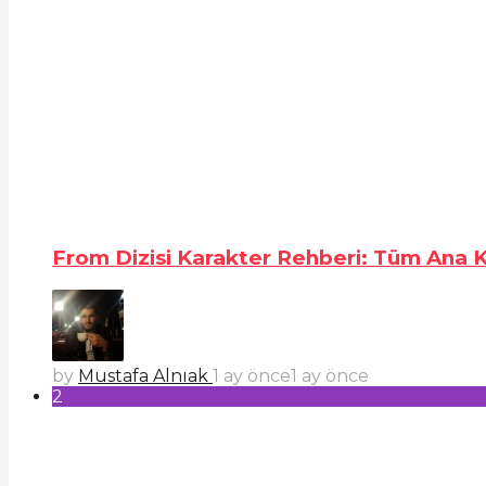
From Dizisi Karakter Rehberi: Tüm Ana Ka
by
Mustafa Alnıak
1 ay önce
1 ay önce
2