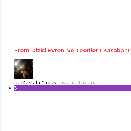
From Dizisi Evreni ve Teorileri: Kasabanı
by
Mustafa Alnıak
1 ay önce
1 ay önce
3