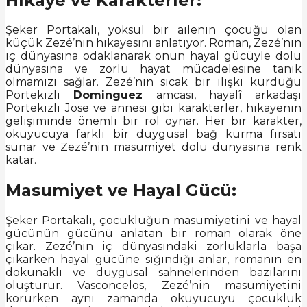
Hikaye ve Karakterler:
Şeker Portakalı, yoksul bir ailenin çocuğu olan
küçük Zezé’nin hikayesini anlatıyor. Roman, Zezé’nin
iç dünyasına odaklanarak onun hayal gücüyle dolu
dünyasına ve zorlu hayat mücadelesine tanık
olmamızı sağlar. Zezé’nin sıcak bir ilişki kurduğu
Portekizli
Dominguez
amcası, hayalî arkadaşı
Portekizli Jose ve annesi gibi karakterler, hikayenin
gelişiminde önemli bir rol oynar. Her bir karakter,
okuyucuya farklı bir duygusal bağ kurma fırsatı
sunar ve Zezé’nin masumiyet dolu dünyasına renk
katar.
Masumiyet ve Hayal Gücü:
Şeker Portakalı, çocukluğun masumiyetini ve hayal
gücünün gücünü anlatan bir roman olarak öne
çıkar. Zezé’nin iç dünyasındaki zorluklarla başa
çıkarken hayal gücüne sığındığı anlar, romanın en
dokunaklı ve duygusal sahnelerinden bazılarını
oluşturur. Vasconcelos, Zezé’nin masumiyetini
korurken aynı zamanda okuyucuyu çocukluk