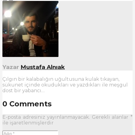
Yazar
Mustafa Alnıak
Çılgın bir kalabalığın uğultusuna kulak tıkayan,
sükunet içinde okudukları ve yazdıkları ile meşgul
dost bir yabancı…
0 Comments
E-posta adresiniz yayınlanmayacak.
Gerekli alanlar
*
ile işaretlenmişlerdir