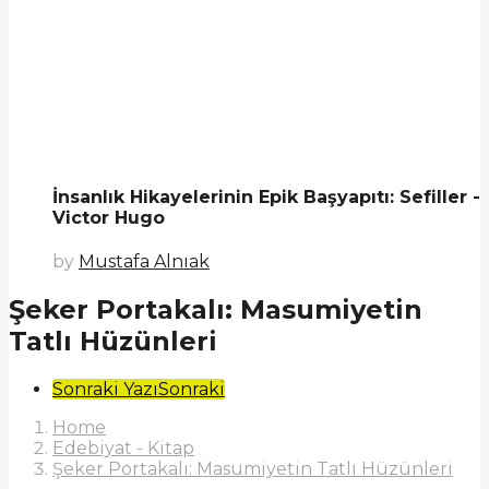
İnsanlık Hikayelerinin Epik Başyapıtı: Sefiller -
Victor Hugo
by
Mustafa Alnıak
Şeker Portakalı: Masumiyetin
Tatlı Hüzünleri
Post
Sonraki Yazı
Sonraki
Pagination
Home
Edebiyat - Kitap
Şeker Portakalı: Masumiyetin Tatlı Hüzünleri