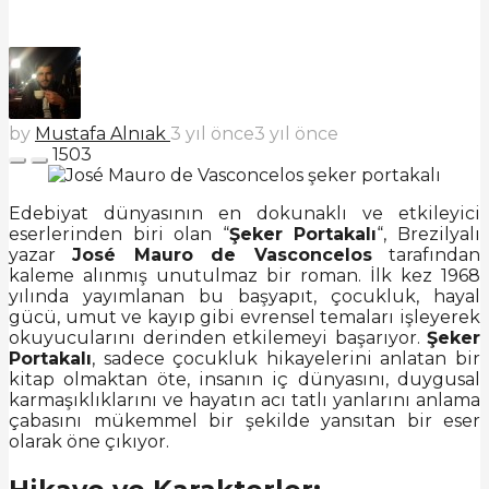
by
Mustafa Alnıak
3 yıl önce
3 yıl önce
1503
Edebiyat dünyasının en dokunaklı ve etkileyici
eserlerinden biri olan “
Şeker Portakalı
“, Brezilyalı
yazar
José Mauro de Vasconcelos
tarafından
kaleme alınmış unutulmaz bir roman. İlk kez 1968
yılında yayımlanan bu başyapıt, çocukluk, hayal
gücü, umut ve kayıp gibi evrensel temaları işleyerek
okuyucularını derinden etkilemeyi başarıyor.
Şeker
Portakalı
, sadece çocukluk hikayelerini anlatan bir
kitap olmaktan öte, insanın iç dünyasını, duygusal
karmaşıklıklarını ve hayatın acı tatlı yanlarını anlama
çabasını mükemmel bir şekilde yansıtan bir eser
olarak öne çıkıyor.