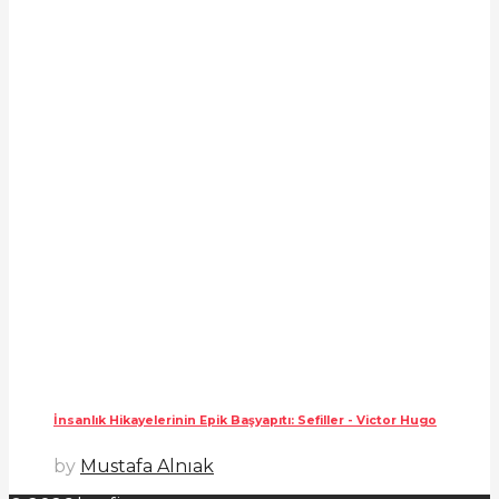
İnsanlık Hikayelerinin Epik Başyapıtı: Sefiller - Victor Hugo
by
Mustafa Alnıak