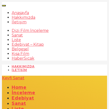
Anasayfa
Hakkımızda
İletişim
Dizi Film İnceleme
Sanat
Liste
Edebiyat – Kitap
Belgesel
Kısa Film
Haber
Sıcak
HAKKIMIZDA
İLETIŞIM
Keyfi Sanat
Home
İnceleme
Edebiyat
Sanat
Liste