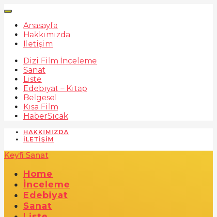
Anasayfa
Hakkımızda
İletişim
Dizi Film İnceleme
Sanat
Liste
Edebiyat – Kitap
Belgesel
Kısa Film
Haber
Sıcak
HAKKIMIZDA
İLETIŞIM
Keyfi Sanat
Home
İnceleme
Edebiyat
Sanat
Liste