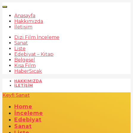
Anasayfa
Hakkımızda
İletişim
Dizi Film İnceleme
Sanat
Liste
Edebiyat – Kitap
Belgesel
Kısa Film
Haber
Sıcak
HAKKIMIZDA
İLETIŞIM
Keyfi Sanat
Home
İnceleme
Edebiyat
Sanat
Liste