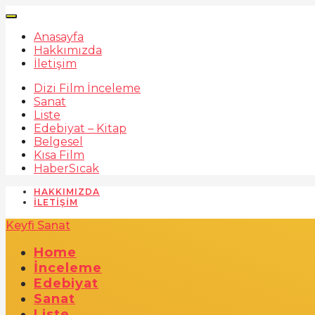
Anasayfa
Hakkımızda
İletişim
Dizi Film İnceleme
Sanat
Liste
Edebiyat – Kitap
Belgesel
Kısa Film
Haber
Sıcak
HAKKIMIZDA
İLETIŞIM
Keyfi Sanat
Home
İnceleme
Edebiyat
Sanat
Liste