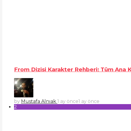
From Dizisi Karakter Rehberi: Tüm Ana Ka
by
Mustafa Alnıak
1 ay önce
1 ay önce
2