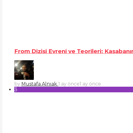
From Dizisi Evreni ve Teorileri: Kasabanı
by
Mustafa Alnıak
1 ay önce
1 ay önce
3