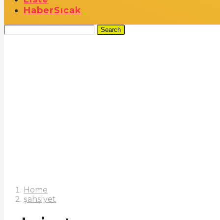
Haber
Sıcak
Search
Home
şahsiyet