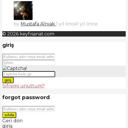
by
Mustafa Alnıak
1 yıl önce
1 yıl önce
© 2026 keyfisanat.com
giriş
giriş
Şifremi unuttum?
forgot password
sıfırla
Geri dön
giriş