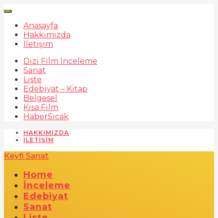
Anasayfa
Hakkımızda
İletişim
Dizi Film İnceleme
Sanat
Liste
Edebiyat – Kitap
Belgesel
Kısa Film
Haber
Sıcak
HAKKIMIZDA
İLETIŞIM
Keyfi Sanat
Home
İnceleme
Edebiyat
Sanat
Liste