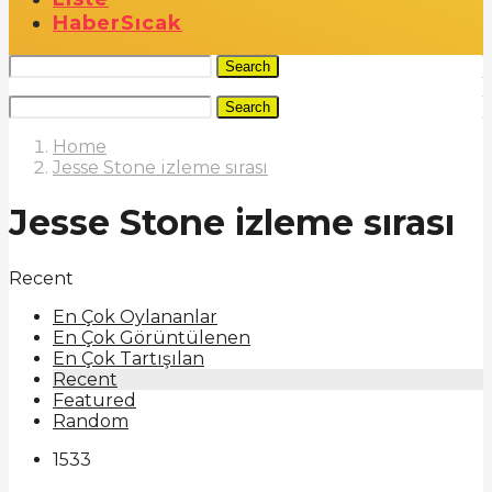
Haber
Sıcak
Search
Search
Home
Jesse Stone izleme sırası
Jesse Stone izleme sırası
Recent
En Çok Oylananlar
En Çok Görüntülenen
En Çok Tartışılan
Recent
Featured
Random
1533