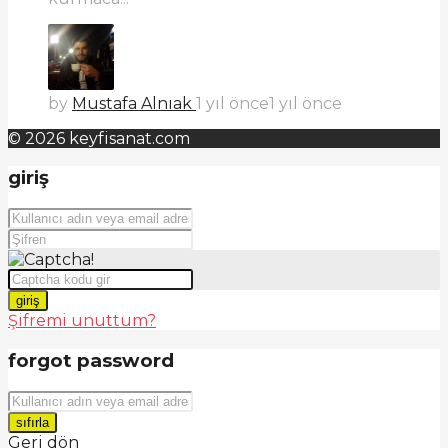
by
Mustafa Alnıak
1 yıl önce
1 yıl önce
© 2026 keyfisanat.com
giriş
giriş
Şifremi unuttum?
forgot password
sıfırla
Geri dön