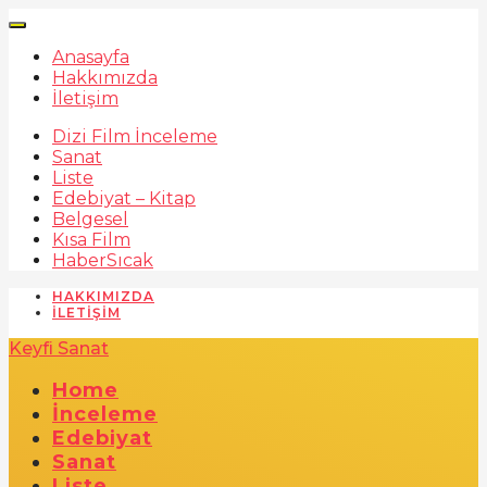
Anasayfa
Hakkımızda
İletişim
Dizi Film İnceleme
Sanat
Liste
Edebiyat – Kitap
Belgesel
Kısa Film
Haber
Sıcak
HAKKIMIZDA
İLETIŞIM
Keyfi Sanat
Home
İnceleme
Edebiyat
Sanat
Liste