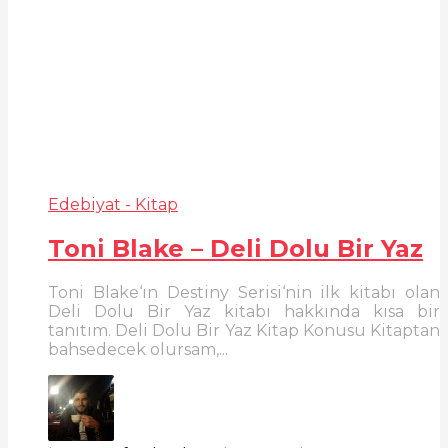
Edebiyat - Kitap
Toni Blake – Deli Dolu Bir Yaz
Toni Blake‘ın Destiny Serisi‘nin ilk kitabı olan
Deli Dolu Bir Yaz kitabı hakkında kısa bir
tanıtım. Deli Dolu Bir Yaz Kitap Konusu Kitaptan
bahsedecek olursam,...