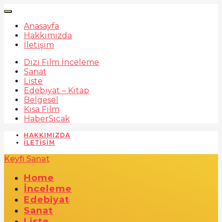
Anasayfa
Hakkımızda
İletişim
Dizi Film İnceleme
Sanat
Liste
Edebiyat – Kitap
Belgesel
Kısa Film
Haber
Sıcak
HAKKIMIZDA
İLETIŞIM
Keyfi Sanat
Home
İnceleme
Edebiyat
Sanat
Liste