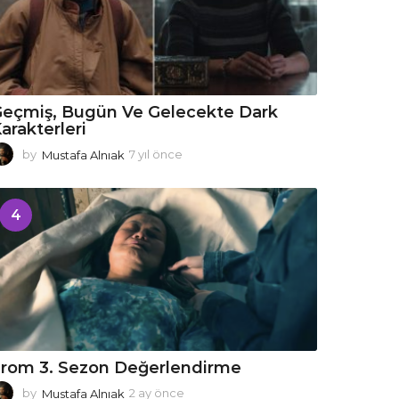
eçmiş, Bugün Ve Gelecekte Dark
arakterleri
by
Mustafa Alnıak
7 yıl önce
7
y
ı
l
4
ö
n
c
e
rom 3. Sezon Değerlendirme
by
Mustafa Alnıak
2 ay önce
2