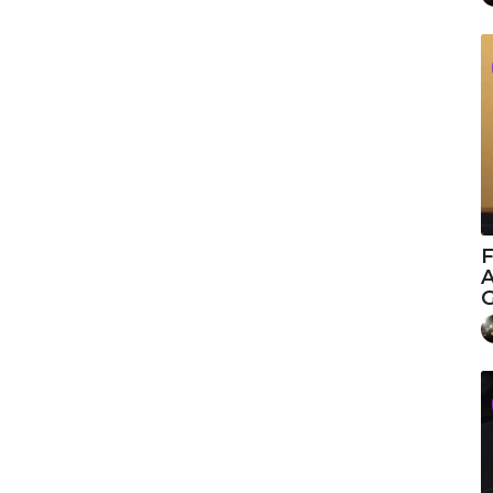
F
A
G