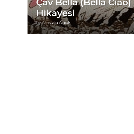
Çav Bella (Bella Ciao) 
Hikayesi
by
Mustafa Alnıak