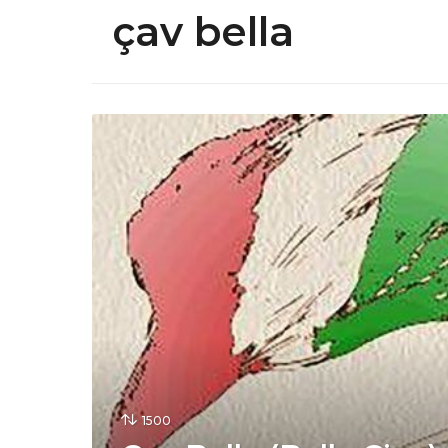
çav bella
1500