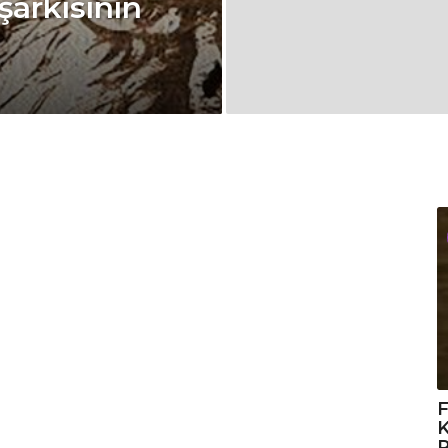
şarkısının
F
K
R