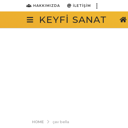
HAKKIMIZDA
İLETIŞIM
KEYFI SANAT
HOME
çav bella