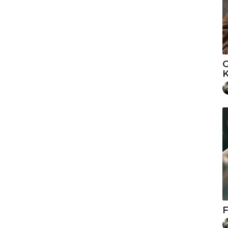
G
K
F