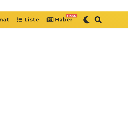
SICAK
nat
Liste
Haber