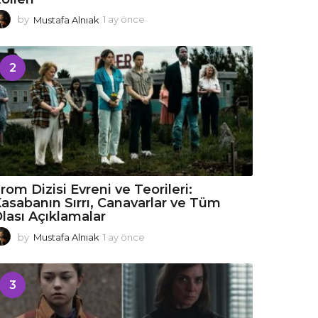
by
Mustafa Alnıak
1 ay önce
1
a
y
ö
2
n
c
e
rom Dizisi Evreni ve Teorileri:
asabanın Sırrı, Canavarlar ve Tüm
lası Açıklamalar
by
Mustafa Alnıak
1 ay önce
1
a
y
ö
3
n
c
e