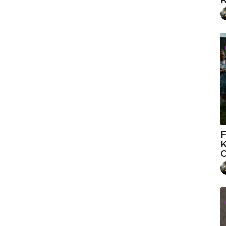
F
K
O