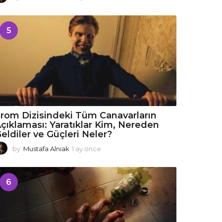
a
y
ö
5
n
c
e
rom Dizisindeki Tüm Canavarların
çıklaması: Yaratıklar Kim, Nereden
eldiler ve Güçleri Neler?
by
Mustafa Alnıak
1 ay önce
1
a
y
ö
6
n
c
e