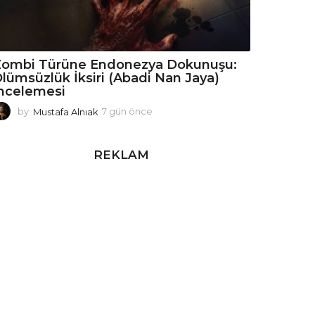
Zombi Türüne Endonezya Dokunuşu:
lümsüzlük İksiri (Abadi Nan Jaya)
ncelemesi
by
Mustafa Alnıak
7 gün önce
2
h
a
f
REKLAM
t
a
ö
n
c
e