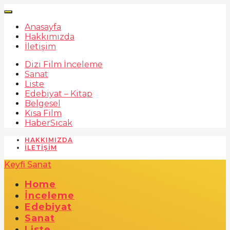
Anasayfa
Hakkımızda
İletişim
Dizi Film İnceleme
Sanat
Liste
Edebiyat – Kitap
Belgesel
Kısa Film
Haber
Sıcak
HAKKIMIZDA
İLETIŞIM
Keyfi Sanat
Home
İnceleme
Edebiyat
Sanat
Liste