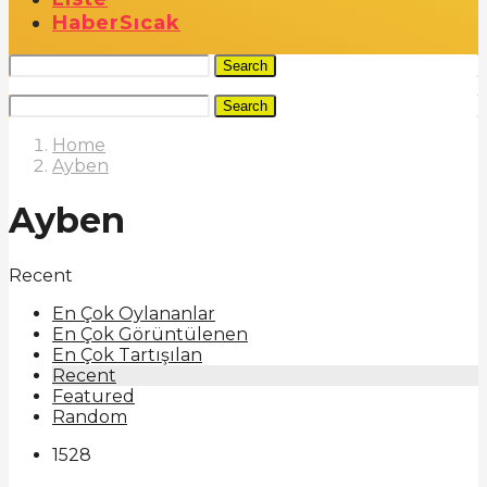
Haber
Sıcak
Search
Search
Home
Ayben
Ayben
Recent
En Çok Oylananlar
En Çok Görüntülenen
En Çok Tartışılan
Recent
Featured
Random
1528