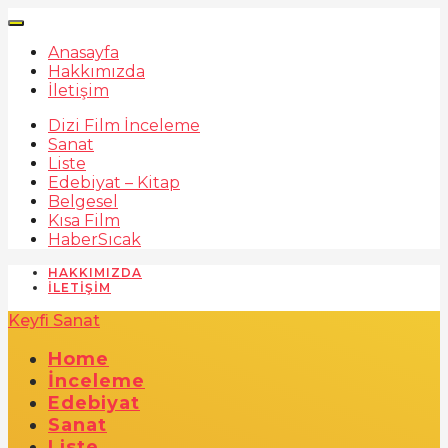
Anasayfa
Hakkımızda
İletişim
Dizi Film İnceleme
Sanat
Liste
Edebiyat – Kitap
Belgesel
Kısa Film
Haber
Sıcak
HAKKIMIZDA
İLETIŞIM
Keyfi Sanat
Home
İnceleme
Edebiyat
Sanat
Liste