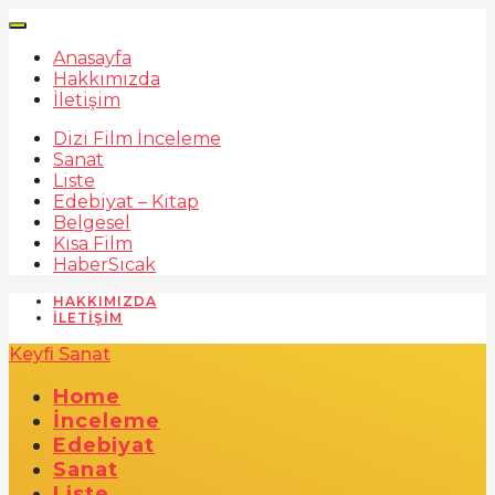
Anasayfa
Hakkımızda
İletişim
Dizi Film İnceleme
Sanat
Liste
Edebiyat – Kitap
Belgesel
Kısa Film
Haber
Sıcak
HAKKIMIZDA
İLETIŞIM
Keyfi Sanat
Home
İnceleme
Edebiyat
Sanat
Liste