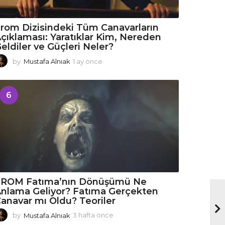
rom Dizisindeki Tüm Canavarların
çıklaması: Yaratıklar Kim, Nereden
eldiler ve Güçleri Neler?
by
Mustafa Alnıak
1 ay önce
1
a
y
ö
6
n
c
e
FROM Fatıma’nın Dönüşümü Ne
nlama Geliyor? Fatıma Gerçekten
anavar mı Oldu? Teoriler
by
Mustafa Alnıak
3 hafta önce
3
h