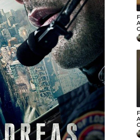
F
A
G
A
C