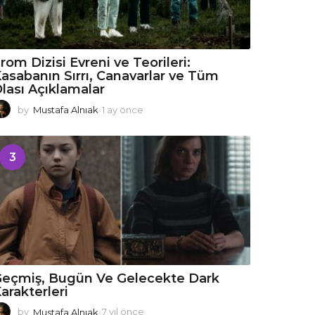
rom Dizisi Evreni ve Teorileri:
asabanın Sırrı, Canavarlar ve Tüm
lası Açıklamalar
by
Mustafa Alnıak
1 ay önce
1
a
y
ö
3
n
c
e
eçmiş, Bugün Ve Gelecekte Dark
arakterleri
by
Mustafa Alnıak
7 yıl önce
7