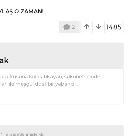
YLAŞ O ZAMAN!
1485
2
ıak
n uğultusuna kulak tıkayan, sükunet içinde
ları ile meşgul dost bir yabancı…
r
*
ile işaretlenmişlerdir