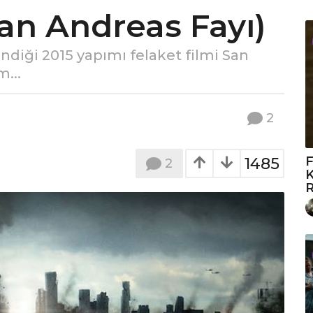
an Andreas Fayı)
diği 2015 yapımı felaket filmi San
...
2
F
1485
2
K
R