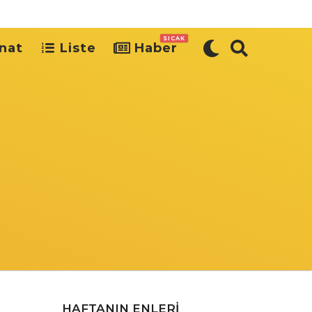
SICAK
nat
Liste
Haber
HAFTANIN ENLERI