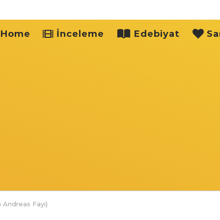
Home
İnceleme
Edebiyat
Sa
 Andreas Fayı)