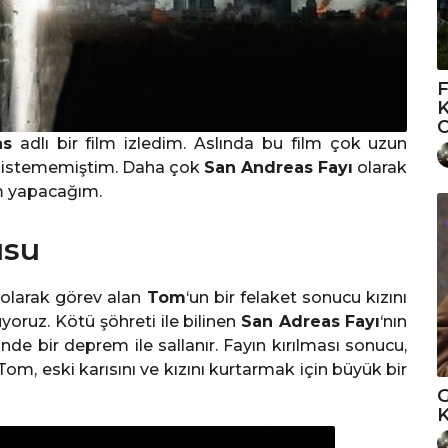
F
K
O
as
adlı bir film izledim. Aslında bu film çok uzun
k istememiştim. Daha çok
San Andreas Fayı
olarak
ım yapacağım.
usu
 olarak görev alan
Tom
‘un bir felaket sonucu kızını
oruz. Kötü şöhreti ile bilinen
San Adreas Fayı
‘nın
de bir deprem ile sallanır. Fayın kırılması sonucu,
om, eski karısını ve kızını kurtarmak için büyük bir
G
K