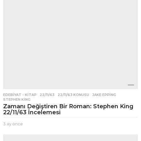
EDEBIYAT - KITAP
22/11/63
,
22/11/63 KONUSU
,
JAKE EPPING
,
STEPHEN KING
Zamanı Değiştiren Bir Roman: Stephen King
22/11/63 İncelemesi
3 ay önce
3
a
y