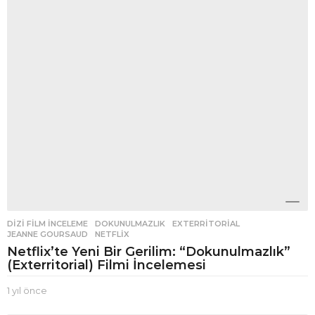
ö
n
c
e
DIZI FILM İNCELEME
DOKUNULMAZLIK
,
EXTERRITORIAL
,
JEANNE GOURSAUD
,
NETFLIX
Netflix’te Yeni Bir Gerilim: “Dokunulmazlık”
(Exterritorial) Filmi İncelemesi
1 yıl önce
1
y