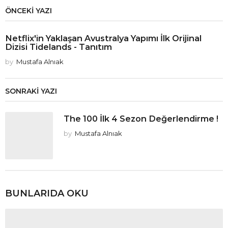
:
ÖNCEKI YAZI
Netflix'in Yaklaşan Avustralya Yapımı İlk Orijinal
Dizisi Tidelands - Tanıtım
by
Mustafa Alnıak
SONRAKI YAZI
The 100 İlk 4 Sezon Değerlendirme !
by
Mustafa Alnıak
BUNLARIDA OKU