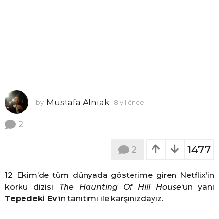
e
Mustafa Alnıak
by
8 yıl önce
6
y
ı
2
l
ö
1477
2
n
c
e
12 Ekim’de tüm dünyada gösterime giren Netflix’in
korku dizisi
The Haunting Of Hill House
‘un yani
Tepedeki Ev
‘in tanıtımı ile karşınızdayız.