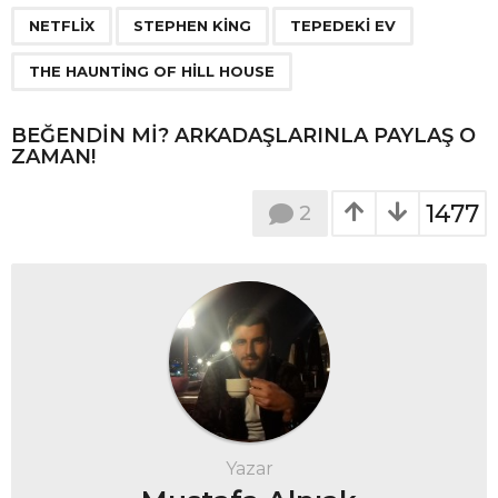
P
,
,
,
a
NETFLIX
STEPHEN KING
TEPEDEKI EV
g
THE HAUNTING OF HILL HOUSE
i
n
BEĞENDIN MI? ARKADAŞLARINLA PAYLAŞ O
a
ZAMAN!
t
i
1477
2
o
n
Yazar