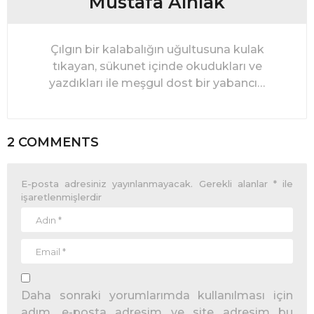
Mustafa Alnıak
Çılgın bir kalabalığın uğultusuna kulak
tıkayan, sükunet içinde okudukları ve
yazdıkları ile meşgul dost bir yabancı…
2 COMMENTS
E-posta adresiniz yayınlanmayacak.
Gerekli alanlar
*
ile
işaretlenmişlerdir
Daha sonraki yorumlarımda kullanılması için
adım, e-posta adresim ve site adresim bu