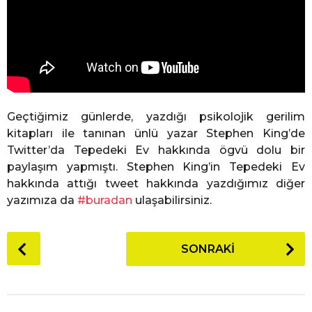
Geçtiğimiz günlerde, yazdığı psikolojik gerilim
kitapları ile tanınan ünlü yazar Stephen King’de
Twitter’da Tepedeki Ev hakkında ögvü dolu bir
paylaşım yapmıştı. Stephen King’in Tepedeki Ev
hakkında attığı tweet hakkında yazdığımız diğer
yazımıza da
#buradan
ulaşabilirsiniz.
P
SONRAKI
o
s
t