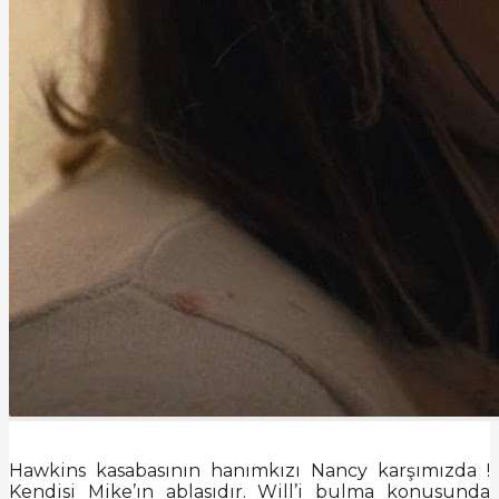
Hawkins kasabasının hanımkızı Nancy karşımızda !
Kendisi Mike’ın ablasıdır. Will’i bulma konusunda