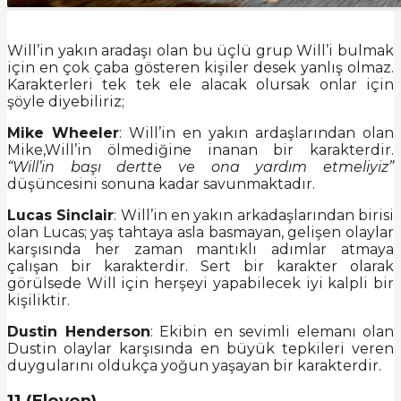
Will’in yakın aradaşı olan bu üçlü grup Will’i bulmak
için en çok çaba gösteren kişiler desek yanlış olmaz.
Karakterleri tek tek ele alacak olursak onlar için
şöyle diyebiliriz;
Mike Wheeler
: Will’in en yakın ardaşlarından olan
Mike,Will’in ölmediğine inanan bir karakterdir.
“Will’in başı dertte ve ona yardım etmeliyiz”
düşüncesini sonuna kadar savunmaktadır.
Lucas Sinclair
: Will’in en yakın arkadaşlarından birisi
olan Lucas; yaş tahtaya asla basmayan, gelişen olaylar
karşısında her zaman mantıklı adımlar atmaya
çalışan bir karakterdir. Sert bir karakter olarak
görülsede Will için herşeyi yapabilecek iyi kalpli bir
kişiliktir.
Dustin Henderson
: Ekibin en sevimli elemanı olan
Dustin olaylar karşısında en büyük tepkileri veren
duygularını oldukça yoğun yaşayan bir karakterdir.
11 (Eleven)