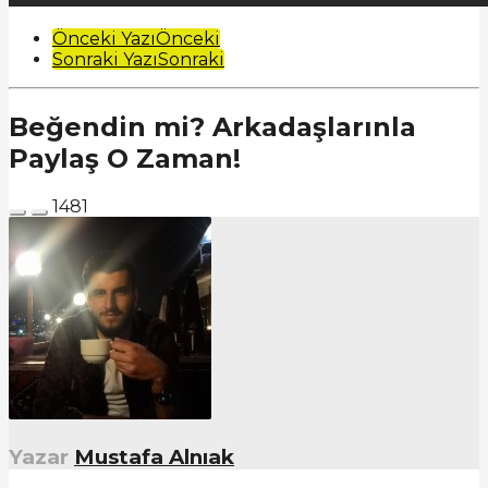
Post
Önceki Yazı
Önceki
Sonraki Yazı
Sonraki
Pagination
Beğendin mi? Arkadaşlarınla
Paylaş O Zaman!
1481
Yazar
Mustafa Alnıak