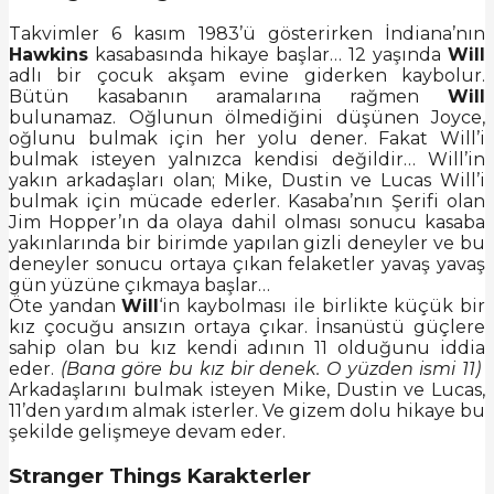
Takvimler 6 kasım 1983’ü gösterirken İndiana’nın
Hawkins
kasabasında hikaye başlar… 12 yaşında
Will
adlı bir çocuk akşam evine giderken kaybolur.
Bütün kasabanın aramalarına rağmen
Will
bulunamaz. Oğlunun ölmediğini düşünen Joyce,
oğlunu bulmak için her yolu dener. Fakat Will’i
bulmak isteyen yalnızca kendisi değildir… Will’in
yakın arkadaşları olan; Mike, Dustin ve Lucas Will’i
bulmak için mücade ederler. Kasaba’nın Şerifi olan
Jim Hopper’ın da olaya dahil olması sonucu kasaba
yakınlarında bir birimde yapılan gizli deneyler ve bu
deneyler sonucu ortaya çıkan felaketler yavaş yavaş
gün yüzüne çıkmaya başlar…
Öte yandan
Will
‘in kaybolması ile birlikte küçük bir
kız çocuğu ansızın ortaya çıkar. İnsanüstü güçlere
sahip olan bu kız kendi adının 11 olduğunu iddia
eder.
(Bana göre bu kız bir denek. O yüzden ismi 11)
Arkadaşlarını bulmak isteyen Mike, Dustin ve Lucas,
11’den yardım almak isterler. Ve gizem dolu hikaye bu
şekilde gelişmeye devam eder.
Stranger Things Karakterler