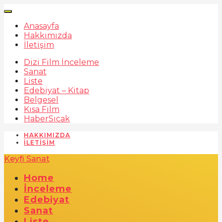
Anasayfa
Hakkımızda
İletişim
Dizi Film İnceleme
Sanat
Liste
Edebiyat – Kitap
Belgesel
Kısa Film
Haber
Sıcak
HAKKIMIZDA
İLETIŞIM
Keyfi Sanat
Home
İnceleme
Edebiyat
Sanat
Liste