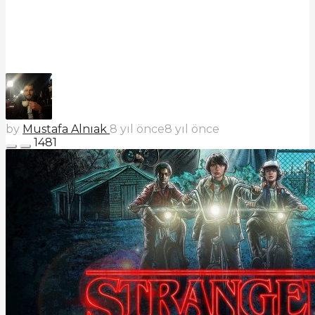
by
Mustafa Alnıak
8 yıl önce
8 yıl önce
1481