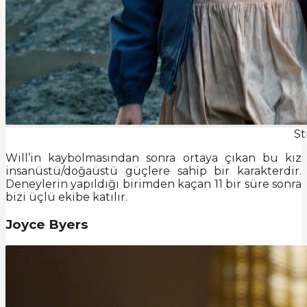
St
Will’in kaybolmasından sonra ortaya çıkan bu kız
insanüstü/doğaüstü güçlere sahip bir karakterdir.
Deneylerin yapıldığı birimden kaçan 11 bir süre sonra
bizi üçlü ekibe katılır.
Joyce Byers