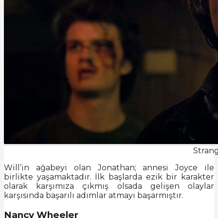
Strang
Will’in ağabeyi olan Jonathan; annesi Joyce ile
birlikte yaşamaktadır. İlk başlarda ezik bir karakter
olarak karşımıza çıkmış olsada gelişen olaylar
karşısında başarılı adımlar atmayı başarmıştır.
Nancy Wheeler