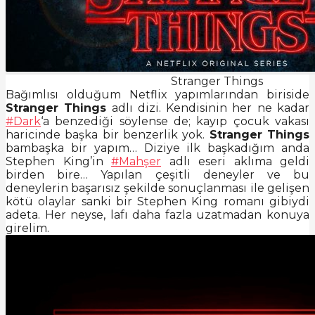
Stranger Things
Bağımlısı olduğum Netflix yapımlarından biriside
Stranger Things
adlı dizi. Kendisinin her ne kadar
#Dark
‘a benzediği söylense de; kayıp çocuk vakası
haricinde başka bir benzerlik yok.
Stranger Things
bambaşka bir yapım… Diziye ilk başkadığım anda
Stephen King’in
#Mahşer
adlı eseri aklıma geldi
birden bire… Yapılan çeşitli deneyler ve bu
deneylerin başarısız şekilde sonuçlanması ile gelişen
kötü olaylar sanki bir Stephen King romanı gibiydi
adeta. Her neyse, lafı daha fazla uzatmadan konuya
girelim.