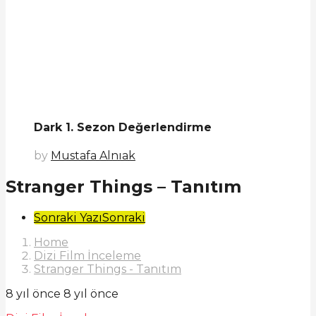
Dark 1. Sezon Değerlendirme
by
Mustafa Alnıak
Stranger Things – Tanıtım
Post
Sonraki Yazı
Sonraki
Pagination
Home
Dizi Film İnceleme
Stranger Things - Tanıtım
8 yıl önce
8 yıl önce