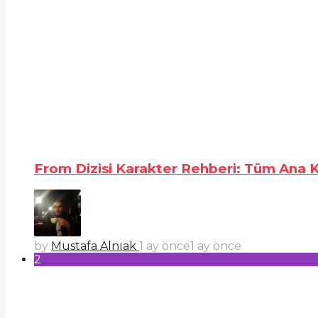
From Dizisi Karakter Rehberi: Tüm Ana Ka
by
Mustafa Alnıak
1 ay önce
1 ay önce
2