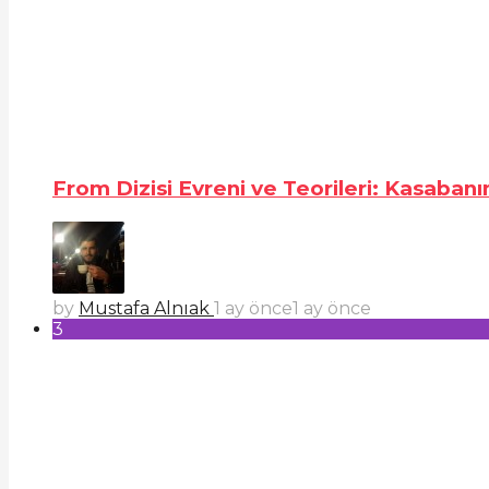
From Dizisi Evreni ve Teorileri: Kasabanı
by
Mustafa Alnıak
1 ay önce
1 ay önce
3