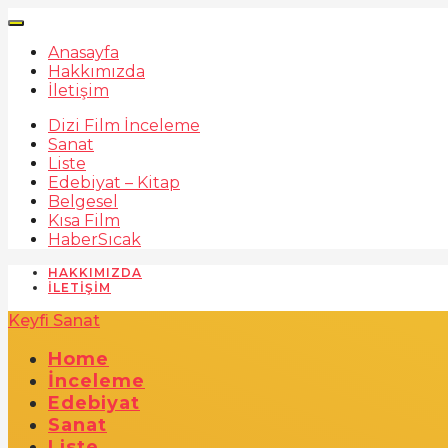
Anasayfa
Hakkımızda
İletişim
Dizi Film İnceleme
Sanat
Liste
Edebiyat – Kitap
Belgesel
Kısa Film
Haber
Sıcak
HAKKIMIZDA
İLETIŞIM
Keyfi Sanat
Home
İnceleme
Edebiyat
Sanat
Liste