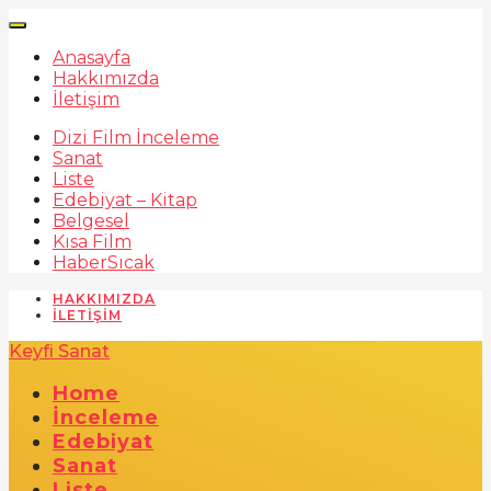
Anasayfa
Hakkımızda
İletişim
Dizi Film İnceleme
Sanat
Liste
Edebiyat – Kitap
Belgesel
Kısa Film
Haber
Sıcak
HAKKIMIZDA
İLETIŞIM
Keyfi Sanat
Home
İnceleme
Edebiyat
Sanat
Liste