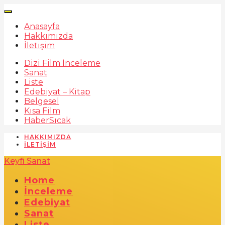
Anasayfa
Hakkımızda
İletişim
Dizi Film İnceleme
Sanat
Liste
Edebiyat – Kitap
Belgesel
Kısa Film
Haber
Sıcak
HAKKIMIZDA
İLETIŞIM
Keyfi Sanat
Home
İnceleme
Edebiyat
Sanat
Liste