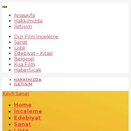
Anasayfa
Hakkımızda
İletişim
Dizi Film İnceleme
Sanat
Liste
Edebiyat – Kitap
Belgesel
Kısa Film
Haber
Sıcak
HAKKIMIZDA
İLETIŞIM
Keyfi Sanat
Home
İnceleme
Edebiyat
Sanat
Liste