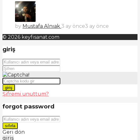
by
Mustafa Alnıak
3 ay önce
3 ay önce
© 2026 keyfisanat.com
giriş
giriş
Şifremi unuttum?
forgot password
sıfırla
Geri dön
giriş