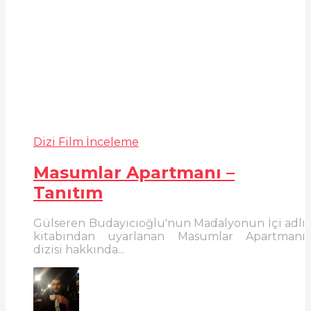
Dizi Film İnceleme
Masumlar Apartmanı –
Tanıtım
Gülseren Budayıcıoğlu'nun Madalyonun İçi adlı
kitabından uyarlanan Masumlar Apartmanı
dizisi hakkında...