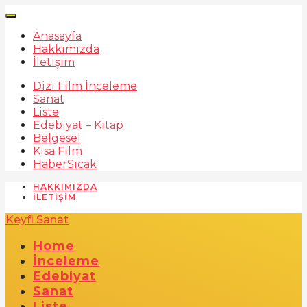
Anasayfa
Hakkımızda
İletişim
Dizi Film İnceleme
Sanat
Liste
Edebiyat – Kitap
Belgesel
Kısa Film
Haber
Sıcak
HAKKIMIZDA
İLETIŞIM
Keyfi Sanat
Home
İnceleme
Edebiyat
Sanat
Liste