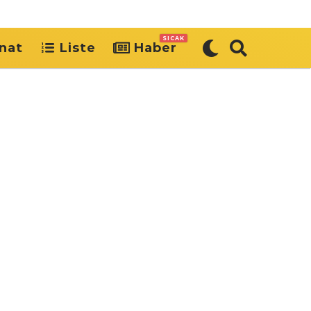
SICAK
nat
Liste
Haber