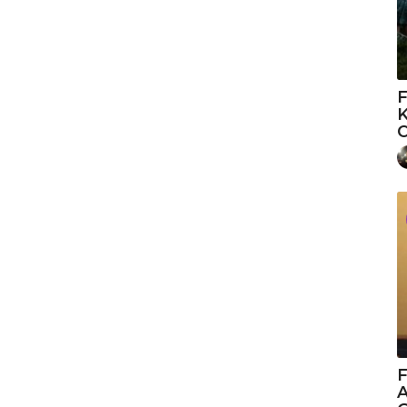
F
K
O
F
A