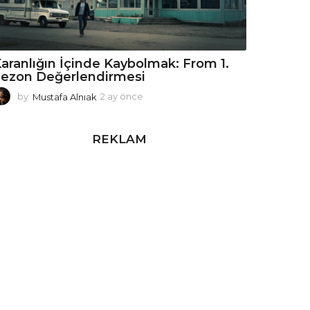
aranlığın İçinde Kaybolmak: From 1.
ezon Değerlendirmesi
by
Mustafa Alnıak
2 ay önce
2
a
y
ö
REKLAM
n
c
e