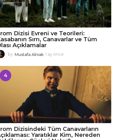
rom Dizisi Evreni ve Teorileri:
asabanın Sırrı, Canavarlar ve Tüm
lası Açıklamalar
by
Mustafa Alnıak
1 ay önce
1
a
y
ö
4
n
c
e
rom Dizisindeki Tüm Canavarların
çıklaması: Yaratıklar Kim, Nereden