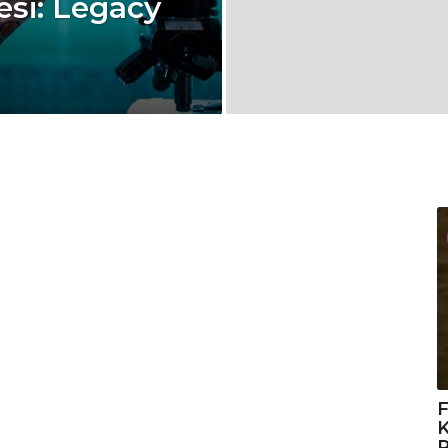
esi: Legacy
F
K
R