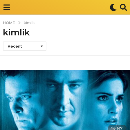
HOME
kimlik
kimlik
Recent
1471