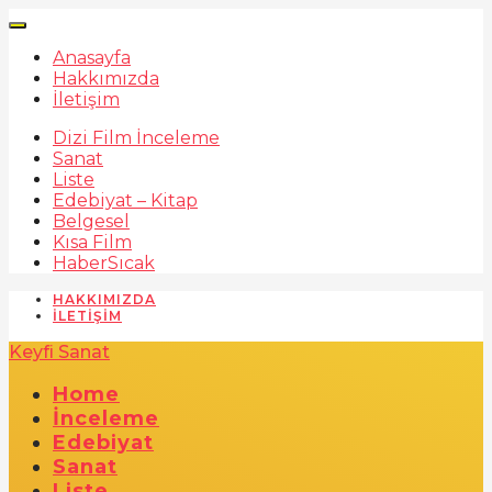
Anasayfa
Hakkımızda
İletişim
Dizi Film İnceleme
Sanat
Liste
Edebiyat – Kitap
Belgesel
Kısa Film
Haber
Sıcak
HAKKIMIZDA
İLETIŞIM
Keyfi Sanat
Home
İnceleme
Edebiyat
Sanat
Liste