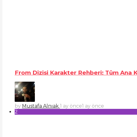
From Dizisi Karakter Rehberi: Tüm Ana Ka
by
Mustafa Alnıak
1 ay önce
1 ay önce
2