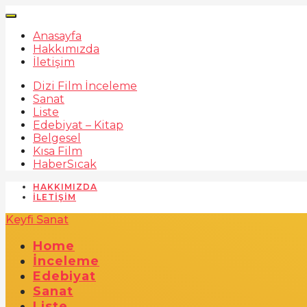
Anasayfa
Hakkımızda
İletişim
Dizi Film İnceleme
Sanat
Liste
Edebiyat – Kitap
Belgesel
Kısa Film
Haber
Sıcak
HAKKIMIZDA
İLETIŞIM
Keyfi Sanat
Home
İnceleme
Edebiyat
Sanat
Liste