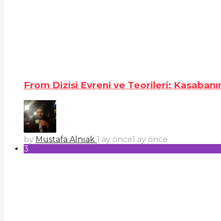
From Dizisi Evreni ve Teorileri: Kasabanı
by
Mustafa Alnıak
1 ay önce
1 ay önce
3