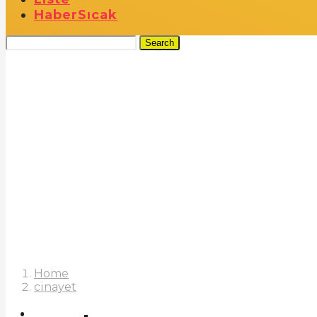
Haber
Sıcak
Search
Home
cinayet