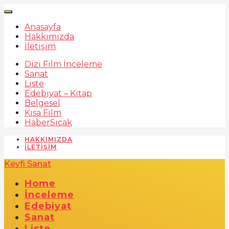
Anasayfa
Hakkımızda
İletişim
Dizi Film İnceleme
Sanat
Liste
Edebiyat – Kitap
Belgesel
Kısa Film
Haber
Sıcak
HAKKIMIZDA
İLETIŞIM
Keyfi Sanat
Home
İnceleme
Edebiyat
Sanat
Liste