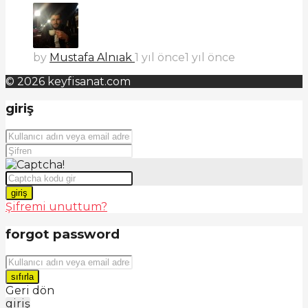
by
Mustafa Alnıak
1 yıl önce
1 yıl önce
© 2026 keyfisanat.com
giriş
giriş
Şifremi unuttum?
forgot password
sıfırla
Geri dön
giriş