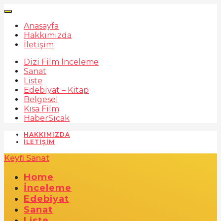
Anasayfa
Hakkımızda
İletişim
Dizi Film İnceleme
Sanat
Liste
Edebiyat – Kitap
Belgesel
Kısa Film
Haber
Sıcak
HAKKIMIZDA
İLETIŞIM
Keyfi Sanat
Home
İnceleme
Edebiyat
Sanat
Liste