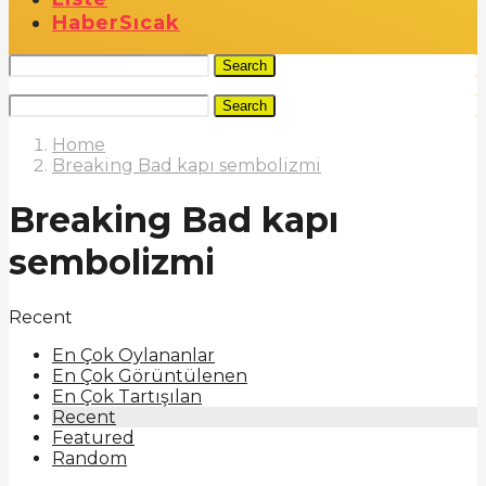
Haber
Sıcak
Search
Search
Home
Breaking Bad kapı sembolizmi
Breaking Bad kapı
sembolizmi
Recent
En Çok Oylananlar
En Çok Görüntülenen
En Çok Tartışılan
Recent
Featured
Random