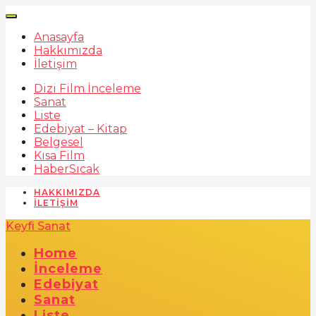
Anasayfa
Hakkımızda
İletişim
Dizi Film İnceleme
Sanat
Liste
Edebiyat – Kitap
Belgesel
Kısa Film
Haber
Sıcak
HAKKIMIZDA
İLETIŞIM
Keyfi Sanat
Home
İnceleme
Edebiyat
Sanat
Liste