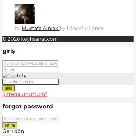
by
Mustafa Alnıak
1 yıl önce
1 yıl önce
© 2026 keyfisanat.com
giriş
giriş
Şifremi unuttum?
forgot password
sıfırla
Geri dön