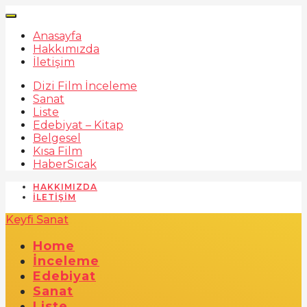
Anasayfa
Hakkımızda
İletişim
Dizi Film İnceleme
Sanat
Liste
Edebiyat – Kitap
Belgesel
Kısa Film
Haber
Sıcak
HAKKIMIZDA
İLETIŞIM
Keyfi Sanat
Home
İnceleme
Edebiyat
Sanat
Liste