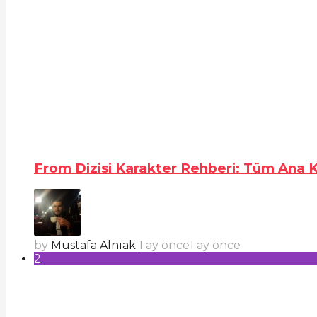
From Dizisi Karakter Rehberi: Tüm Ana Ka
by
Mustafa Alnıak
1 ay önce
1 ay önce
2