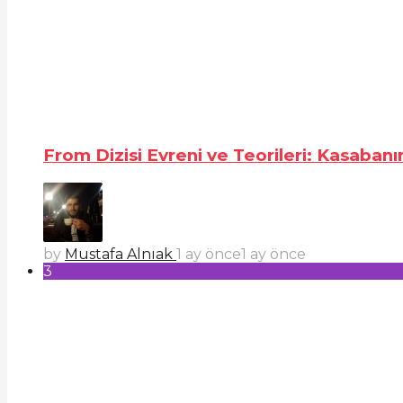
From Dizisi Evreni ve Teorileri: Kasabanı
by
Mustafa Alnıak
1 ay önce
1 ay önce
3