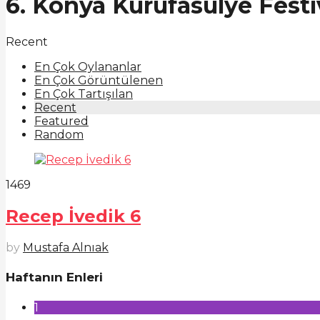
6. Konya Kurufasulye Festi
Recent
En Çok Oylananlar
En Çok Görüntülenen
En Çok Tartışılan
Recent
Featured
Random
1469
Recep İvedik 6
by
Mustafa Alnıak
Haftanın Enleri
1