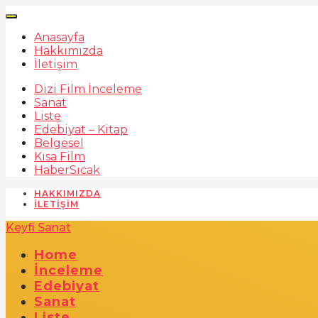
Anasayfa
Hakkımızda
İletişim
Dizi Film İnceleme
Sanat
Liste
Edebiyat – Kitap
Belgesel
Kısa Film
Haber
Sıcak
HAKKIMIZDA
İLETIŞIM
Keyfi Sanat
Home
İnceleme
Edebiyat
Sanat
Liste