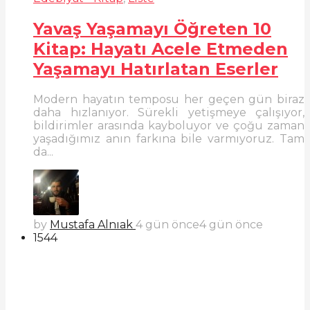
Yavaş Yaşamayı Öğreten 10
Kitap: Hayatı Acele Etmeden
Yaşamayı Hatırlatan Eserler
Modern hayatın temposu her geçen gün biraz
daha hızlanıyor. Sürekli yetişmeye çalışıyor,
bildirimler arasında kayboluyor ve çoğu zaman
yaşadığımız anın farkına bile varmıyoruz. Tam
da...
by
Mustafa Alnıak
4 gün önce
4 gün önce
1544