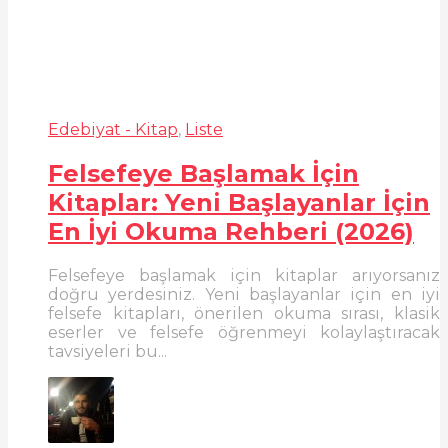
Edebiyat - Kitap
,
Liste
Felsefeye Başlamak İçin
Kitaplar: Yeni Başlayanlar İçin
En İyi Okuma Rehberi (2026)
Felsefeye başlamak için kitaplar arıyorsanız
doğru yerdesiniz. Yeni başlayanlar için en iyi
felsefe kitapları, önerilen okuma sırası, klasik
eserler ve felsefe öğrenmeyi kolaylaştıracak
tavsiyeleri bu...