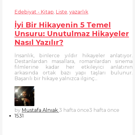
Edebiyat - Kitap
,
Liste
,
yazarlık
İyi Bir Hikayenin 5 Temel
Unsuru: Unutulmaz Hikayeler
Nasıl Yazılır?
İnsanlık, binlerce yıldır hikayeler anlatıyor.
Destanlardan masallara, romanlardan sinema
filmlerine kadar her etkileyici anlatının
arkasında ortak bazı yapı taşları bulunur.
Başarılı bir hikaye yalnızca ilginç...
by
Mustafa Alnıak
3 hafta önce
3 hafta önce
1531