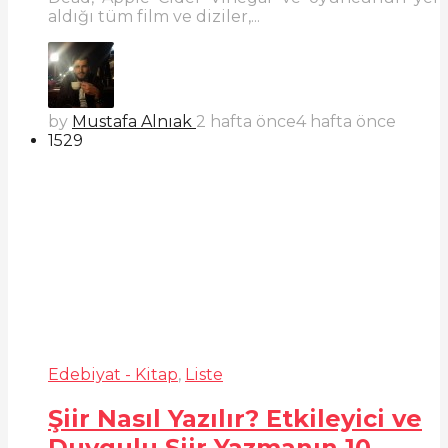
aldığı tüm film ve diziler,...
by
Mustafa Alnıak
2 hafta önce
4 hafta önce
1529
Edebiyat - Kitap
,
Liste
Şiir Nasıl Yazılır? Etkileyici ve
Duygulu Şiir Yazmanın 10