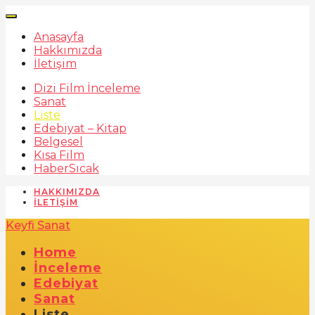
Anasayfa
Hakkımızda
İletişim
Dizi Film İnceleme
Sanat
Liste
Edebiyat – Kitap
Belgesel
Kısa Film
Haber
Sıcak
HAKKIMIZDA
İLETIŞIM
Keyfi Sanat
Home
İnceleme
Edebiyat
Sanat
Liste