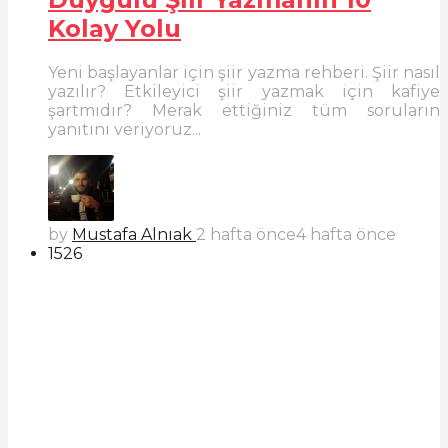
Kolay Yolu
Yeni başlayanlar için şiir yazma rehberi. Şiir nasıl
yazılır? Etkileyici şiir yazmak için kafiye
şartmıdır? Merak ettiğiniz tüm soruların
yanıtını veriyoruz...
by
Mustafa Alnıak
2 hafta önce
4 hafta önce
1526