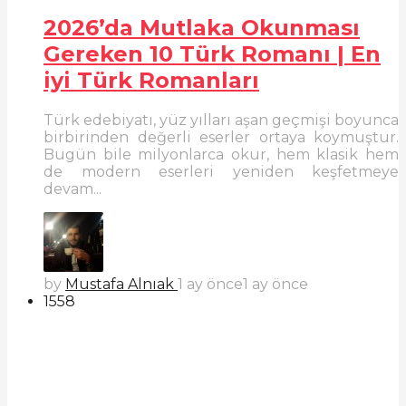
2026’da Mutlaka Okunması
Gereken 10 Türk Romanı | En
iyi Türk Romanları
Türk edebiyatı, yüz yılları aşan geçmişi boyunca
birbirinden değerli eserler ortaya koymuştur.
Bugün bile milyonlarca okur, hem klasik hem
de modern eserleri yeniden keşfetmeye
devam...
by
Mustafa Alnıak
1 ay önce
1 ay önce
1558