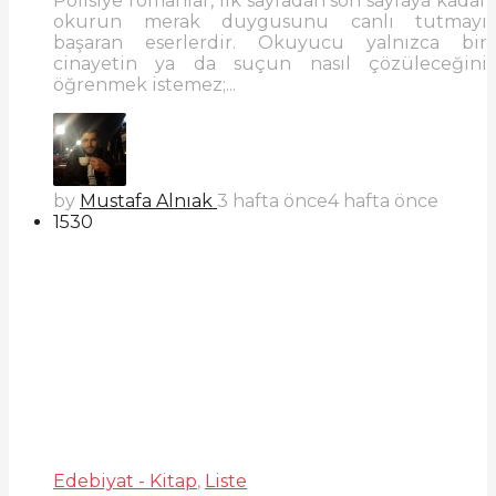
Polisiye romanlar, ilk sayfadan son sayfaya kadar
okurun merak duygusunu canlı tutmayı
başaran eserlerdir. Okuyucu yalnızca bir
cinayetin ya da suçun nasıl çözüleceğini
öğrenmek istemez;...
by
Mustafa Alnıak
3 hafta önce
4 hafta önce
1530
Edebiyat - Kitap
,
Liste