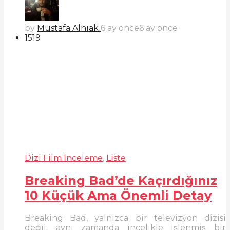
by
Mustafa Alnıak
6 ay önce
6 ay önce
1519
Dizi Film İnceleme
,
Liste
Breaking Bad’de Kaçırdığınız
10 Küçük Ama Önemli Detay
Breaking Bad, yalnızca bir televizyon dizisi
değil; aynı zamanda incelikle işlenmiş bir