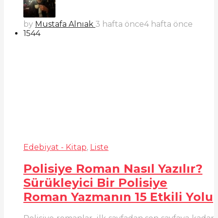
by
Mustafa Alnıak
3 hafta önce
4 hafta önce
1544
Edebiyat - Kitap
,
Liste
Polisiye Roman Nasıl Yazılır?
Sürükleyici Bir Polisiye
Roman Yazmanın 15 Etkili Yolu