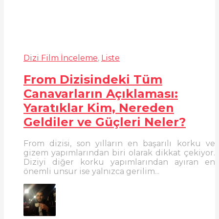
Dizi Film İnceleme
,
Liste
From Dizisindeki Tüm
Canavarların Açıklaması:
Yaratıklar Kim, Nereden
Geldiler ve Güçleri Neler?
From dizisi, son yılların en başarılı korku ve
gizem yapımlarından biri olarak dikkat çekiyor.
Diziyi diğer korku yapımlarından ayıran en
önemli unsur ise yalnızca gerilim...