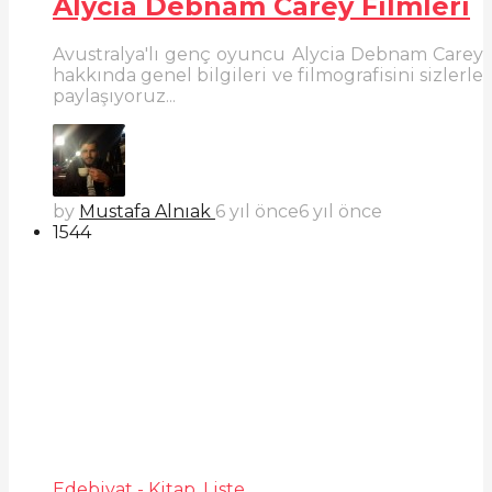
Alycia Debnam Carey Filmleri
Avustralya'lı genç oyuncu Alycia Debnam Carey
hakkında genel bilgileri ve filmografisini sizlerle
paylaşıyoruz...
by
Mustafa Alnıak
6 yıl önce
6 yıl önce
1544
Edebiyat - Kitap
,
Liste