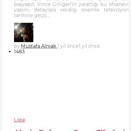
başyapıt. Vince Gilligan‘ın yarattığı bu efsanevi
yapım, detaylara verdiği önemle televizyon
tarihine geçti....
by
Mustafa Alnıak
1 yıl önce
1 yıl önce
1483
Liste