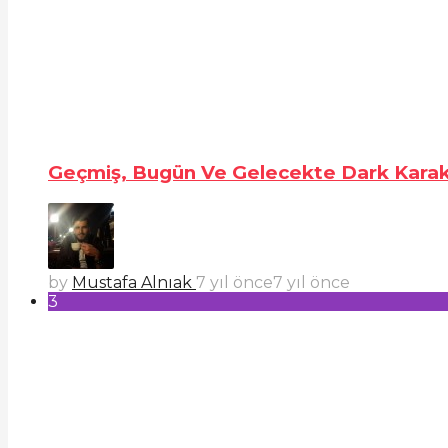
Geçmiş, Bugün Ve Gelecekte Dark Karak
by
Mustafa Alnıak
7 yıl önce
7 yıl önce
3