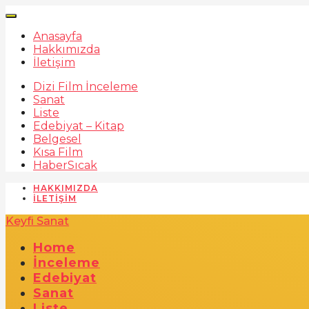
Anasayfa
Hakkımızda
İletişim
Dizi Film İnceleme
Sanat
Liste
Edebiyat – Kitap
Belgesel
Kısa Film
Haber
Sıcak
HAKKIMIZDA
İLETIŞIM
Keyfi Sanat
Home
İnceleme
Edebiyat
Sanat
Liste