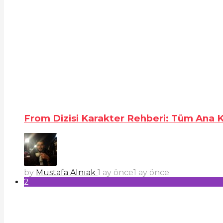
From Dizisi Karakter Rehberi: Tüm Ana Ka
by
Mustafa Alnıak
1 ay önce
1 ay önce
2